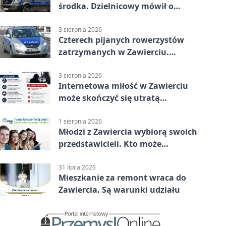
środka. Dzielnicowy mówił o
wakacjach
3 sierpnia 2026
Czterech pijanych rowerzystów
zatrzymanych w Zawierciu.
Rekordzista miał prawie 2,5
promila
3 sierpnia 2026
Internetowa miłość w Zawierciu
może skończyć się utratą
oszczędności
1 sierpnia 2026
Młodzi z Zawiercia wybiorą swoich
przedstawicieli. Kto może
kandydować?
31 lipca 2026
Mieszkanie za remont wraca do
Zawiercia. Są warunki udziału