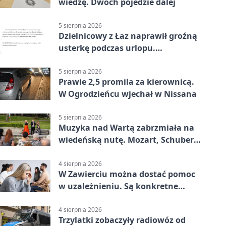
wiedzę. Dwóch pojedzie dalej
5 sierpnia 2026
Dzielnicowy z Łaz naprawił groźną
usterkę podczas urlopu.
Mieszkańcy podziękowali
5 sierpnia 2026
Prawie 2,5 promila za kierownicą.
W Ogrodzieńcu wjechał w Nissana
5 sierpnia 2026
Muzyka nad Wartą zabrzmiała na
wiedeńską nutę. Mozart, Schubert i
Strauss w programie
4 sierpnia 2026
W Zawierciu można dostać pomoc
w uzależnieniu. Są konkretne
adresy i dyżury
4 sierpnia 2026
Trzylatki zobaczyły radiowóz od