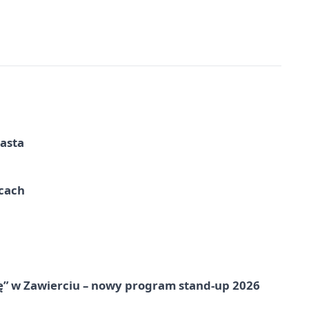
iasta
ycach
ię” w Zawierciu – nowy program stand-up 2026