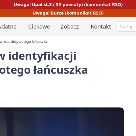
Uwaga! Upał st.3 ( 32 powiaty) (komunikat RSO)
Uwaga! Burze (komunikat RSO)
ydatne
Ciekawe
Zobacz
Kontakt
ów kradzieży złotego łańcuszka
w identyfikacji
łotego łańcuszka