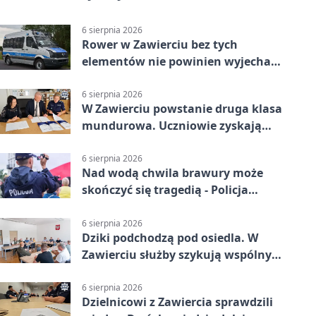
6 sierpnia 2026
Rower w Zawierciu bez tych
elementów nie powinien wyjechać
na drogę
6 sierpnia 2026
W Zawierciu powstanie druga klasa
mundurowa. Uczniowie zyskają
przewagę
6 sierpnia 2026
Nad wodą chwila brawury może
skończyć się tragedią - Policja
przypomina zasady
6 sierpnia 2026
Dziki podchodzą pod osiedla. W
Zawierciu służby szykują wspólny
plan
6 sierpnia 2026
Dzielnicowi z Zawiercia sprawdzili