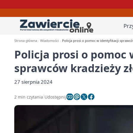
Prz
Strona główna
Wiadomości
Policja prosi o pomoc w identyfikacji sprawc
Policja prosi o pomoc 
sprawców kradzieży z
27 sierpnia 2024
2 min czytania
Udostępnij