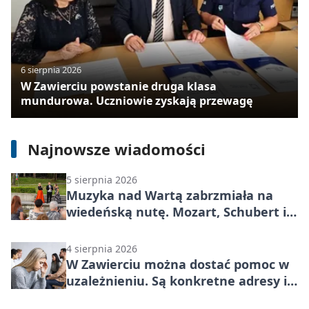
6 sierpnia 2026
W Zawierciu powstanie druga klasa
mundurowa. Uczniowie zyskają przewagę
6 sierpnia 2026
Dziki podchodzą pod osiedla. W
Zawierciu służby szykują wspólny plan
Najnowsze wiadomości
5 sierpnia 2026
Muzyka nad Wartą zabrzmiała na
wiedeńską nutę. Mozart, Schubert i
Strauss w programie
4 sierpnia 2026
W Zawierciu można dostać pomoc w
uzależnieniu. Są konkretne adresy i
dyżury