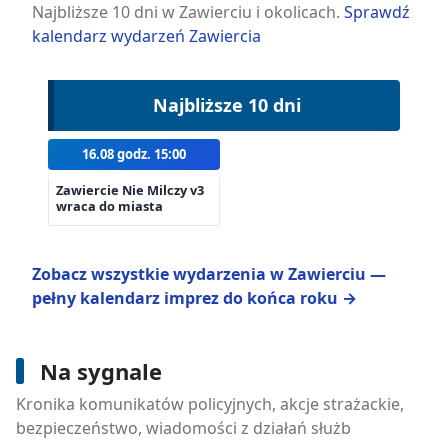
Najbliższe 10 dni w Zawierciu i okolicach.
Sprawdź
kalendarz wydarzeń Zawiercia
Najbliższe 10 dni
16.08 godz. 15:00
Zawiercie Nie Milczy v3
wraca do miasta
Zobacz wszystkie wydarzenia w Zawierciu —
pełny kalendarz imprez do końca roku →
Na sygnale
8 sierpnia 2026
Pociąg hamuje 13 razy dłużej niż
Kronika komunikatów policyjnych, akcje strażackie,
samochód. Ostrzeżenie dla kierowców
bezpieczeństwo, wiadomości z działań służb