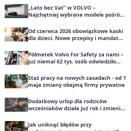
„Lato bez Vat” w VOLVO –
Najchętniej wybrane modele pośród
marek premium w Polsce, teraz
korzystniej o wartość większą niż VAT
Od czerwca 2026 obowiązkowe kaski
dla dzieci. Nowe przepisy i mandat
100 zł
Półmetek Volvo For Safety za nami –
już niemal 62 tys. osób odwiedziło
miasteczko bezpieczeństwa
Staż pracy na nowych zasadach - od 1
maja zmiany obejmą firmy prywatne
Dodatkowy urlop dla rodziców
wcześniaków działa już rok i zmienia
codzienność rodzin
Jak uniknąć błędów przy