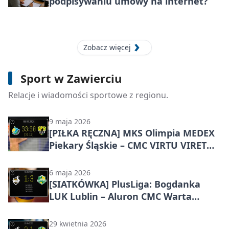
podpisywaniu umowy na internet?
Zobacz więcej
10 maja 2026
[SIATKÓWKA] Aluron CMC Warta
Sport w Zawierciu
Zawiercie – Bogdanka LUK Lublin 3:1 w
PlusLidze – Zawiercie mistrzem Polski
Relacje i wiadomości sportowe z regionu.
9 maja 2026
[PIŁKA RĘCZNA] MKS Olimpia MEDEX
Piekary Śląskie – CMC VIRTU VIRET
Zawiercie 33:30 w I Lidze Mężczyzn
(Grupa D)
6 maja 2026
[SIATKÓWKA] PlusLiga: Bogdanka
LUK Lublin – Aluron CMC Warta
Zawiercie 1:3, lider z Zawiercia lepszy
w końcówkach
29 kwietnia 2026