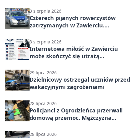
wakacjach
3 sierpnia 2026
Czterech pijanych rowerzystów
zatrzymanych w Zawierciu.
Rekordzista miał prawie 2,5 promila
3 sierpnia 2026
Internetowa miłość w Zawierciu
może skończyć się utratą
oszczędności
29 lipca 2026
Dzielnicowy ostrzegał uczniów przed
wakacyjnymi zagrożeniami
28 lipca 2026
Policjanci z Ogrodzieńca przerwali
domową przemoc. Mężczyzna
próbował uciec
28 lipca 2026