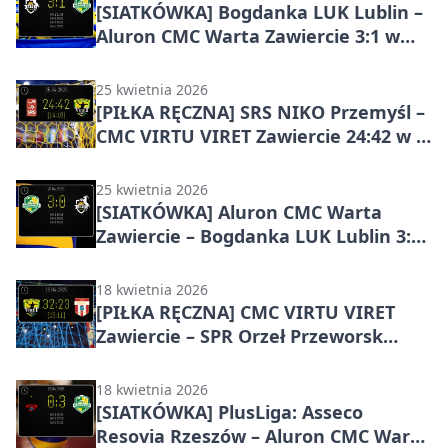
[SIATKÓWKA] Bogdanka LUK Lublin –
Aluron CMC Warta Zawiercie 3:1 w
finale PlusLigi
25 kwietnia 2026
[PIŁKA RĘCZNA] SRS NIKO Przemyśl –
CMC VIRTU VIRET Zawiercie 24:42 w I
Lidze Mężczyzn (Grupa D) – pewny
wyjazdowy triumf zawiercian w 24.
25 kwietnia 2026
kolejce
[SIATKÓWKA] Aluron CMC Warta
Zawiercie – Bogdanka LUK Lublin 3:0
w PlusLidze – pewne zwycięstwo
gospodarzy i mocny sygnał z 1.
18 kwietnia 2026
miejsca
[PIŁKA RĘCZNA] CMC VIRTU VIRET
Zawiercie – SPR Orzeł Przeworsk
32:23 w I Lidze Mężczyzn (Grupa D) –
lider pewnie zamknął sezon u siebie
18 kwietnia 2026
[SIATKÓWKA] PlusLiga: Asseco
Resovia Rzeszów – Aluron CMC Warta