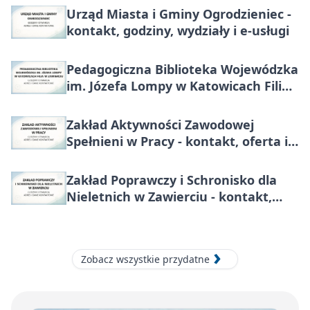
Urząd Miasta i Gminy Ogrodzieniec -
kontakt, godziny, wydziały i e-usługi
Pedagogiczna Biblioteka Wojewódzka
im. Józefa Lompy w Katowicach Filia
w Zawierciu - kontakt, godziny,
katalog online
Zakład Aktywności Zawodowej
Spełnieni w Pracy - kontakt, oferta i
rekrutacja
Zakład Poprawczy i Schronisko dla
Nieletnich w Zawierciu - kontakt,
adres, godziny
Zobacz wszystkie przydatne