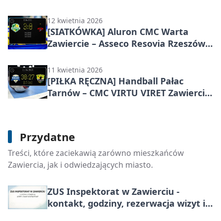
Zawiercie 0:3. Lider z Zawiercia
pewnie wyjechał z Rzeszowa
12 kwietnia 2026
[SIATKÓWKA] Aluron CMC Warta
Zawiercie – Asseco Resovia Rzeszów
3:0 w PlusLidze – gospodarze znów
zrobili swoje
11 kwietnia 2026
[PIŁKA RĘCZNA] Handball Pałac
Tarnów – CMC VIRTU VIRET Zawiercie
30:27 w 22. kolejce I Ligi Mężczyzn
(Grupa D) – lider z Zawiercia
zatrzymany
Szpital Powiatowy w Zawierciu -
Przydatne
kontakt, oddziały, rejestracja i
Treści, które zaciekawią zarówno mieszkańców
badania
Zawiercia, jak i odwiedzających miasto.
ZUS Inspektorat w Zawierciu -
kontakt, godziny, rezerwacja wizyt i
zasięg