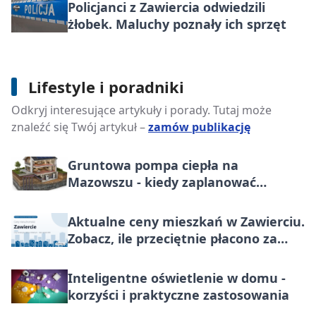
Policjanci z Zawiercia odwiedzili
żłobek. Maluchy poznały ich sprzęt
Jakie meble ogrodowe warto wybrać
Lifestyle i poradniki
w 2026? Polecane modele i praktyczne
Odkryj interesujące artykuły i porady. Tutaj może
wskazówki
znaleźć się Twój artykuł –
zamów publikację
Gruntowa pompa ciepła na
Mazowszu - kiedy zaplanować
montaż?
Aktualne ceny mieszkań w Zawierciu.
Zobacz, ile przeciętnie płacono za
metr nieruchomości do końca lipca
2026
Inteligentne oświetlenie w domu -
korzyści i praktyczne zastosowania