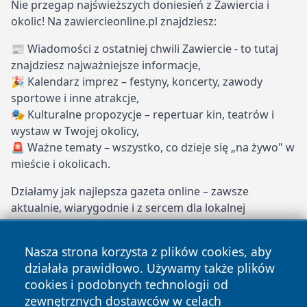
Nie przegap najświeższych doniesień z Zawiercia i
okolic! Na zawiercieonline.pl znajdziesz:
📰 Wiadomości z ostatniej chwili Zawiercie - to tutaj
znajdziesz najważniejsze informacje,
🎉 Kalendarz imprez – festyny, koncerty, zawody
sportowe i inne atrakcje,
🎭 Kulturalne propozycje – repertuar kin, teatrów i
wystaw w Twojej okolicy,
🚨 Ważne tematy – wszystko, co dzieje się „na żywo" w
mieście i okolicach.
Działamy jak najlepsza gazeta online – zawsze
aktualnie, wiarygodnie i z sercem dla lokalnej
społeczności. Dołącz do naszych stałych czytelników i
bądź na bieżąco z Zawierciem!
Nasza strona korzysta z plików cookies, aby
działała prawidłowo. Używamy także plików
zawiercieonline.pl – Twoje miejskie oko i ucho!
cookies i podobnych technologii od
Copyright © 2026 zawiercieonline.pl Wszystkie prawa
zewnętrznych dostawców w celach