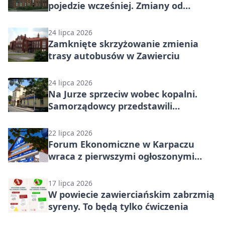
pojedzie wcześniej. Zmiany od
sierpnia
24 lipca 2026
Zamknięte skrzyżowanie zmienia
trasy autobusów w Zawierciu
24 lipca 2026
Na Jurze sprzeciw wobec kopalni.
Samorządowcy przedstawili
problemy marszałkowi Sejmu
22 lipca 2026
Forum Ekonomiczne w Karpaczu
wraca z pierwszymi ogłoszonymi
gośćmi. To ostatnie dni tańszych
zapisów
17 lipca 2026
W powiecie zawierciańskim zabrzmią
syreny. To będą tylko ćwiczenia