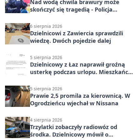
Nad wodą chwila brawury może
skończyć się tragedią - Policja
przypomina zasady
6 sierpnia 2026
Dzielnicowi z Zawiercia sprawdzili
wiedzę. Dwóch pojedzie dalej
5 sierpnia 2026
Dzielnicowy z Łaz naprawił groźną
usterkę podczas urlopu. Mieszkańcy
podziękowali
5 sierpnia 2026
Prawie 2,5 promila za kierownicą. W
Ogrodzieńcu wjechał w Nissana
4 sierpnia 2026
Trzylatki zobaczyły radiowóz od
środka. Dzielnicowy mówił o