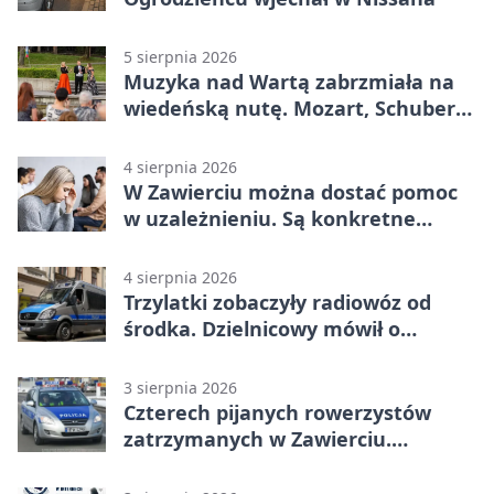
5 sierpnia 2026
Muzyka nad Wartą zabrzmiała na
wiedeńską nutę. Mozart, Schubert i
Strauss w programie
4 sierpnia 2026
W Zawierciu można dostać pomoc
w uzależnieniu. Są konkretne
adresy i dyżury
4 sierpnia 2026
Trzylatki zobaczyły radiowóz od
środka. Dzielnicowy mówił o
wakacjach
3 sierpnia 2026
Czterech pijanych rowerzystów
zatrzymanych w Zawierciu.
Rekordzista miał prawie 2,5 promila