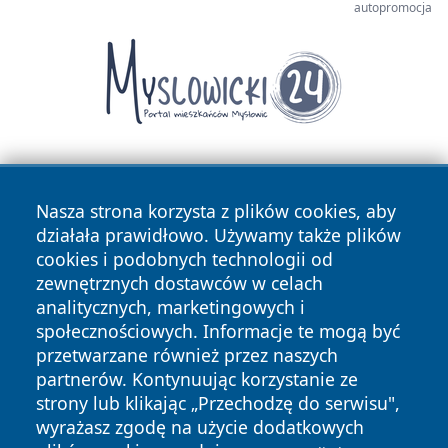
autopromocja
Nasza strona korzysta z plików cookies, aby
działała prawidłowo. Używamy także plików
cookies i podobnych technologii od
zewnętrznych dostawców w celach
Copyright © 2026 zawiercieonline.pl Wszystkie prawa
analitycznych, marketingowych i
zastrzeżone.
społecznościowych. Informacje te mogą być
przetwarzane również przez naszych
partnerów. Kontynuując korzystanie ze
Polityka
Polityka
News
Autorzy
strony lub klikając „Przechodzę do serwisu",
Prywatności
Cookies
wyrażasz zgodę na użycie dodatkowych