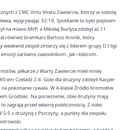
ęcznych z CMC Virtu Viretu Zawiercie, którzy w sobotę
Oława, wygrywając 32:19. Spotkanie to było popisem
ł na miano MVP, a Mikołaj Burlyta zdobył aż 11
ł również bramkarz Bartosz Aronik, który
y weekend zespół zmierzy się z liderem grupy D I ligi
 emocji zarówno zawodnikom, jak i kibicom.
nistów, piłkarze z Warty
Zawiercie
mieli mniej
KS-em Czeladź 2:4. Gole dla drużyny zdobyli Kacper
o na pokonanie rywala. W A-klasie Źródło Kromołów
S-em Grodziec. Na pocieszenie, obie drużyny mają
y to zagrają przed własną publicznością. Z kolei
 5:5 z drużyną z Pszczyny, a punkty dla zespołu
iotrowski.
rozgrywkach są na najwyższym poziomie, a każda z