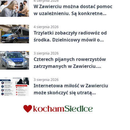
4 sierpnia 2026
W Zawierciu można dostać pomoc
w uzależnieniu. Są konkretne
adresy i dyżury
4 sierpnia 2026
Trzylatki zobaczyły radiowóz od
środka. Dzielnicowy mówił o
wakacjach
3 sierpnia 2026
Czterech pijanych rowerzystów
zatrzymanych w Zawierciu.
Rekordzista miał prawie 2,5
promila
3 sierpnia 2026
Internetowa miłość w Zawierciu
może skończyć się utratą
oszczędności