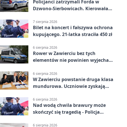
Policjanci zatrzymali Forda w
Dzwono-Sierbowicach. Kierowała
po alkoholu
7 sierpnia 2026
Bilet na koncert i fałszywa ochrona
kupującego. 21-latka straciła 450 zł
6 sierpnia 2026
Rower w Zawierciu bez tych
elementów nie powinien wyjechać
na drogę
6 sierpnia 2026
W Zawierciu powstanie druga klasa
mundurowa. Uczniowie zyskają
przewagę
6 sierpnia 2026
Nad wodą chwila brawury może
skończyć się tragedią - Policja
przypomina zasady
6 sierpnia 2026