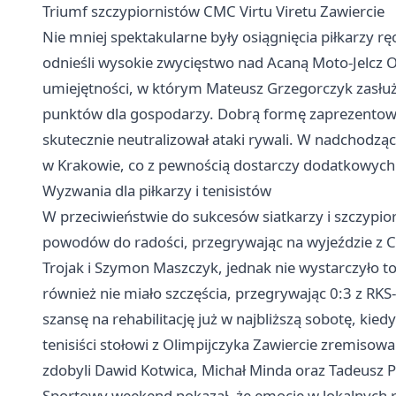
Triumf szczypiornistów CMC Virtu Viretu Zawiercie
Nie mniej spektakularne były osiągnięcia piłkarzy r
odnieśli wysokie zwycięstwo nad Acaną Moto-Jelcz 
umiejętności, w którym Mateusz Grzegorczyk zasłuży
punktów dla gospodarzy. Dobrą formę zaprezentowa
skutecznie neutralizował ataki rywali. W nadchodząc
w Krakowie, co z pewnością dostarczy dodatkowych
Wyzwania dla piłkarzy i tenisistów
W przeciwieństwie do sukcesów siatkarzy i szczypior
powodów do radości, przegrywając na wyjeździe z C
Trojak i Szymon Maszczyk, jednak nie wystarczyło t
również nie miało szczęścia, przegrywając 0:3 z RK
szansę na rehabilitację już w najbliższą sobotę, kied
tenisiści stołowi z Olimpijczyka
Zawiercie
zremisowali
zdobyli Dawid Kotwica, Michał Minda oraz Tadeusz P
Sportowy weekend pokazał, że emocje w lokalnych 