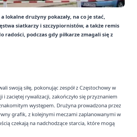
 lokalne drużyny pokazały, na co je stać,
ęstwa siatkarzy i szczypiornistów, a także remis
 radości, podczas gdy piłkarze zmagali się z
ali swoją siłę, pokonując zespół z Częstochowy w
 i zaciętej rywalizacji, zakończyło się przyznaniem
ię znakomitym występem. Drużyna prowadzona przez
sywny grafik, z kolejnymi meczami zaplanowanymi w
wością czekają na nadchodzące starcia, które mogą