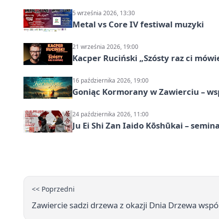
5 września 2026, 13:30
Metal vs Core IV festiwal muzyki
21 września 2026, 19:00
Kacper Ruciński „Szósty raz ci mów
16 października 2026, 19:00
Goniąc Kormorany w Zawierciu – wsp
24 października 2026, 11:00
Ju Ei Shi Zan Iaido Kōshūkai – semin
<< Poprzedni
Zawiercie sadzi drzewa z okazji Dnia Drzewa wspó