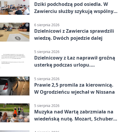
Dziki podchodzą pod osiedla. W
Zawierciu służby szykują wspólny
plan
6 sierpnia 2026
Dzielnicowi z Zawiercia sprawdzili
wiedzę. Dwóch pojedzie dalej
5 sierpnia 2026
Dzielnicowy z Łaz naprawił groźną
usterkę podczas urlopu.
Mieszkańcy podziękowali
5 sierpnia 2026
Prawie 2,5 promila za kierownicą.
W Ogrodzieńcu wjechał w Nissana
5 sierpnia 2026
Muzyka nad Wartą zabrzmiała na
wiedeńską nutę. Mozart, Schubert i
Strauss w programie