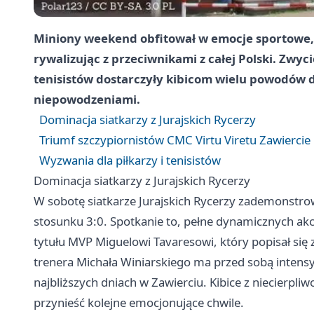
Miniony weekend obfitował w emocje sportowe, a
rywalizując z przeciwnikami z całej Polski. Zwyci
tenisistów dostarczyły kibicom wielu powodów do
niepowodzeniami.
Dominacja siatkarzy z Jurajskich Rycerzy
Triumf szczypiornistów CMC Virtu Viretu Zawiercie
Wyzwania dla piłkarzy i tenisistów
Dominacja siatkarzy z Jurajskich Rycerzy
W sobotę siatkarze Jurajskich Rycerzy zademonstrow
stosunku 3:0. Spotkanie to, pełne dynamicznych akcji
tytułu MVP Miguelowi Tavaresowi, który popisał s
trenera Michała Winiarskiego ma przed sobą inten
najbliższych dniach w Zawierciu. Kibice z niecierpli
przynieść kolejne emocjonujące chwile.