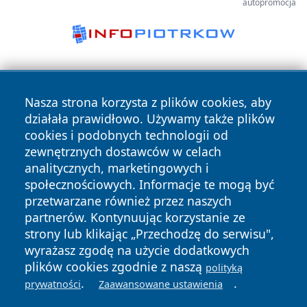
autopromocja
Nasza strona korzysta z plików cookies, aby
działała prawidłowo. Używamy także plików
cookies i podobnych technologii od
zewnętrznych dostawców w celach
Copyright © 2026 zawiercieonline.pl Wszystkie prawa
analitycznych, marketingowych i
zastrzeżone.
społecznościowych. Informacje te mogą być
przetwarzane również przez naszych
partnerów. Kontynuując korzystanie ze
Polityka
Polityka
News
Autorzy
strony lub klikając „Przechodzę do serwisu",
Prywatności
Cookies
wyrażasz zgodę na użycie dodatkowych
plików cookies zgodnie z naszą
polityką
.
.
prywatności
Zaawansowane ustawienia