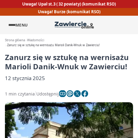
Uwaga! Upał st.3 ( 32 powiaty) (komunikat RSO)
Uwaga! Burze (komunikat RSO)
MENU
Strona główna
Wiadomości
Zanurz się w sztukę na wernisażu Marioli Danik-Wnuk w Zawierciu!
Zanurz się w sztukę na wernisażu
Marioli Danik-Wnuk w Zawierciu!
12 stycznia 2025
1 min czytania
Udostępnij