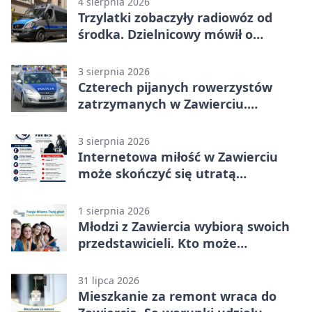
4 sierpnia 2026
Trzylatki zobaczyły radiowóz od
środka. Dzielnicowy mówił o
wakacjach
3 sierpnia 2026
Czterech pijanych rowerzystów
zatrzymanych w Zawierciu.
Rekordzista miał prawie 2,5 promila
3 sierpnia 2026
Internetowa miłość w Zawierciu
może skończyć się utratą
oszczędności
1 sierpnia 2026
Młodzi z Zawiercia wybiorą swoich
przedstawicieli. Kto może
kandydować?
31 lipca 2026
Mieszkanie za remont wraca do