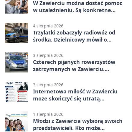
W Zawierciu można dostać pomoc
w uzależnieniu. Są konkretne
adresy i dyżury
4 sierpnia 2026
Trzylatki zobaczyły radiowóz od
środka. Dzielnicowy mówił o
wakacjach
3 sierpnia 2026
Czterech pijanych rowerzystów
zatrzymanych w Zawierciu.
Rekordzista miał prawie 2,5 promila
3 sierpnia 2026
Internetowa miłość w Zawierciu
może skończyć się utratą
oszczędności
1 sierpnia 2026
Młodzi z Zawiercia wybiorą swoich
przedstawicieli. Kto może