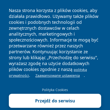
Nasza strona korzysta z plików cookies, aby
działała prawidłowo. Używamy także plików
cookies i podobnych technologii od
zewnętrznych dostawców w celach
Copyright © 2026 zawiercieonline.pl Wszystkie prawa
analitycznych, marketingowych i
zastrzeżone.
społecznościowych. Informacje te mogą być
przetwarzane również przez naszych
partnerów. Kontynuując korzystanie ze
Polityka
Polityka
News
Autorzy
strony lub klikając „Przechodzę do serwisu",
Prywatności
Cookies
wyrażasz zgodę na użycie dodatkowych
plików cookies zgodnie z naszą
polityką
.
.
prywatności
Zaawansowane ustawienia
Polityka Cookies
Przejdź do serwisu