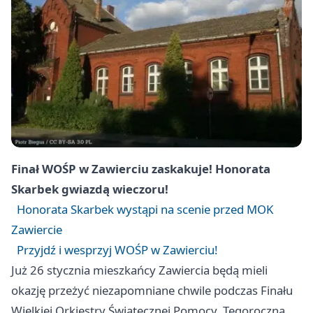
Finał WOŚP w Zawierciu zaskakuje! Honorata
Skarbek gwiazdą wieczoru!
Honorata Skarbek wystąpi na scenie przed MOK
Zawiercie
Przyjdź i wesprzyj WOŚP w Zawierciu!
Już 26 stycznia mieszkańcy Zawiercia będą mieli
okazję przeżyć niezapomniane chwile podczas Finału
Wielkiej Orkiestry Świątecznej Pomocy. Tegoroczną