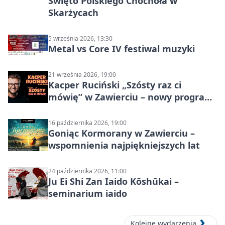
Święto Polskiego Chochoła w
Skarżycach
5 września 2026, 13:30
Metal vs Core IV festiwal muzyki
21 września 2026, 19:00
Kacper Ruciński „Szósty raz ci
mówię” w Zawierciu – nowy program
stand-up 2026
16 października 2026, 19:00
Goniąc Kormorany w Zawierciu –
wspomnienia najpiękniejszych lat
24 października 2026, 11:00
Ju Ei Shi Zan Iaido Kōshūkai –
seminarium iaido
Kolejne wydarzenia