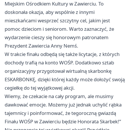
Miejskim Ośrodkiem Kultury w Zawierciu. To
doskonała okazja, aby wspólnie z innymi
mieszkańcami wesprzeć szczytny cel, jakim jest
pomoc dzieciom i seniorom. Warto zaznaczyć, że
wydarzenie cieszy się honorowym patronatem
Prezydent Zawiercia Anny Nemś.
W trakcie finału odbędą się także licytacje, z których
dochody trafią na konto WOŚP. Dodatkowo sztab
organizacyjny przygotował wirtualną skarbonkę
ESKARBONKĘ, dzięki której każdy może dołożyć swoją
cegiełkę do tej wyjątkowej akcji.
Wiemy, że czekacie na cały program, ale musimy
dawkować emocje. Możemy już jednak uchylić rąbka
tajemnicy i poinformować, że tegoroczną gwiazdą
Finału WOŚP w Zawierciu będzie Honorata Skarbek!”
Nie przegapcie tej wyjątkowej okazji! Przyjdźcie