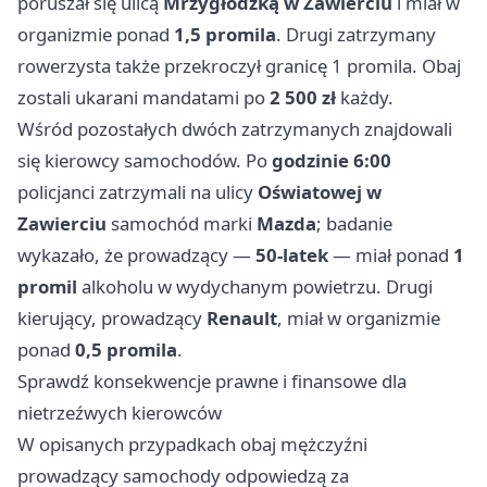
poruszał się ulicą
Mrzygłodzką w Zawierciu
i miał w
organizmie ponad
1,5 promila
. Drugi zatrzymany
rowerzysta także przekroczył granicę 1 promila. Obaj
zostali ukarani mandatami po
2 500 zł
każdy.
Wśród pozostałych dwóch zatrzymanych znajdowali
się kierowcy samochodów. Po
godzinie 6:00
policjanci zatrzymali na ulicy
Oświatowej w
Zawierciu
samochód marki
Mazda
; badanie
wykazało, że prowadzący —
50‑latek
— miał ponad
1
promil
alkoholu w wydychanym powietrzu. Drugi
kierujący, prowadzący
Renault
, miał w organizmie
ponad
0,5 promila
.
Sprawdź konsekwencje prawne i finansowe dla
nietrzeźwych kierowców
W opisanych przypadkach obaj mężczyźni
prowadzący samochody odpowiedzą za