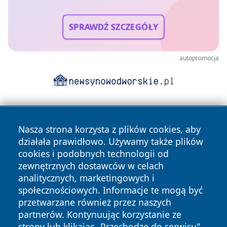
SPRAWDŹ SZCZEGÓŁY
autopromocja
Nasza strona korzysta z plików cookies, aby
działała prawidłowo. Używamy także plików
cookies i podobnych technologii od
zewnętrznych dostawców w celach
Copyright © 2026 zawiercieonline.pl Wszystkie prawa
analitycznych, marketingowych i
zastrzeżone.
społecznościowych. Informacje te mogą być
przetwarzane również przez naszych
partnerów. Kontynuując korzystanie ze
Polityka
Polityka
News
Autorzy
strony lub klikając „Przechodzę do serwisu",
Prywatności
Cookies