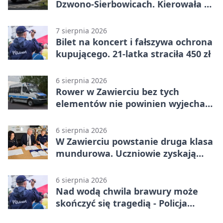
Dzwono-Sierbowicach. Kierowała po
alkoholu
7 sierpnia 2026
Bilet na koncert i fałszywa ochrona
kupującego. 21-latka straciła 450 zł
6 sierpnia 2026
Rower w Zawierciu bez tych
elementów nie powinien wyjechać
na drogę
6 sierpnia 2026
W Zawierciu powstanie druga klasa
mundurowa. Uczniowie zyskają
przewagę
6 sierpnia 2026
Nad wodą chwila brawury może
skończyć się tragedią - Policja
przypomina zasady