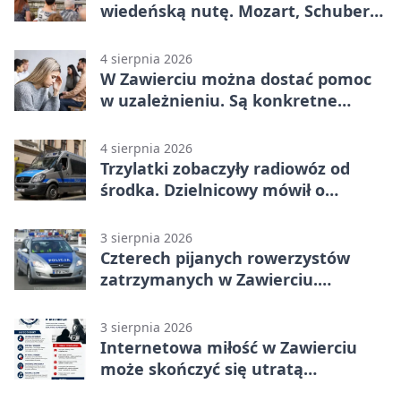
wiedeńską nutę. Mozart, Schubert i
Strauss w programie
4 sierpnia 2026
W Zawierciu można dostać pomoc
w uzależnieniu. Są konkretne
adresy i dyżury
4 sierpnia 2026
Trzylatki zobaczyły radiowóz od
środka. Dzielnicowy mówił o
wakacjach
3 sierpnia 2026
Czterech pijanych rowerzystów
zatrzymanych w Zawierciu.
Rekordzista miał prawie 2,5 promila
3 sierpnia 2026
Internetowa miłość w Zawierciu
może skończyć się utratą
oszczędności