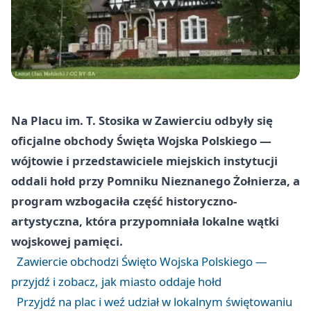
Na Placu im. T. Stosika w Zawierciu odbyły się
oficjalne obchody Święta Wojska Polskiego —
wójtowie i przedstawiciele miejskich instytucji
oddali hołd przy Pomniku Nieznanego Żołnierza, a
program wzbogaciła część historyczno-
artystyczna, która przypomniała lokalne wątki
wojskowej pamięci.
Zawiercie obchodzi Święto Wojska Polskiego —
przyjdź i zobacz, jak miasto oddaje hołd
Przyjdź na plac i weź udział w lokalnym świętowaniu