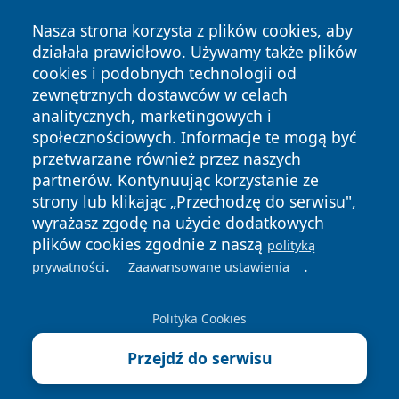
Nasza strona korzysta z plików cookies, aby
działała prawidłowo. Używamy także plików
cookies i podobnych technologii od
zewnętrznych dostawców w celach
Copyright © 2026 zawiercieonline.pl Wszystkie prawa
analitycznych, marketingowych i
zastrzeżone.
społecznościowych. Informacje te mogą być
przetwarzane również przez naszych
partnerów. Kontynuując korzystanie ze
Polityka
Polityka
News
Autorzy
strony lub klikając „Przechodzę do serwisu",
Prywatności
Cookies
wyrażasz zgodę na użycie dodatkowych
plików cookies zgodnie z naszą
polityką
.
.
prywatności
Zaawansowane ustawienia
Polityka Cookies
Przejdź do serwisu