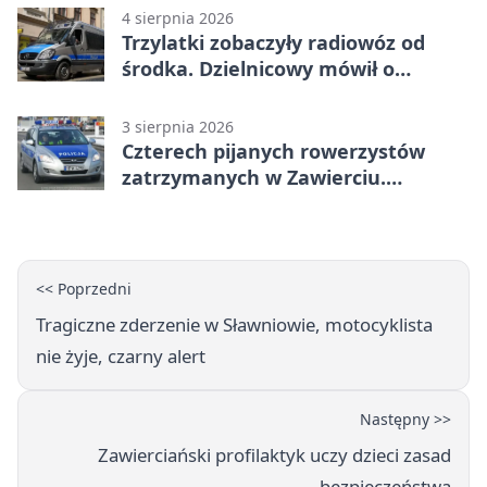
4 sierpnia 2026
Trzylatki zobaczyły radiowóz od
środka. Dzielnicowy mówił o
wakacjach
3 sierpnia 2026
Czterech pijanych rowerzystów
zatrzymanych w Zawierciu.
Rekordzista miał prawie 2,5 promila
<< Poprzedni
Tragiczne zderzenie w Sławniowie, motocyklista
nie żyje, czarny alert
Następny >>
Zawierciański profilaktyk uczy dzieci zasad
bezpieczeństwa