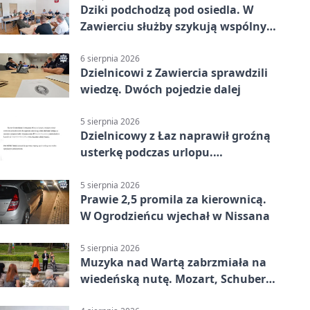
Dziki podchodzą pod osiedla. W
Zawierciu służby szykują wspólny
plan
6 sierpnia 2026
Dzielnicowi z Zawiercia sprawdzili
wiedzę. Dwóch pojedzie dalej
5 sierpnia 2026
Dzielnicowy z Łaz naprawił groźną
usterkę podczas urlopu.
Mieszkańcy podziękowali
5 sierpnia 2026
Prawie 2,5 promila za kierownicą.
W Ogrodzieńcu wjechał w Nissana
5 sierpnia 2026
Muzyka nad Wartą zabrzmiała na
wiedeńską nutę. Mozart, Schubert i
Strauss w programie