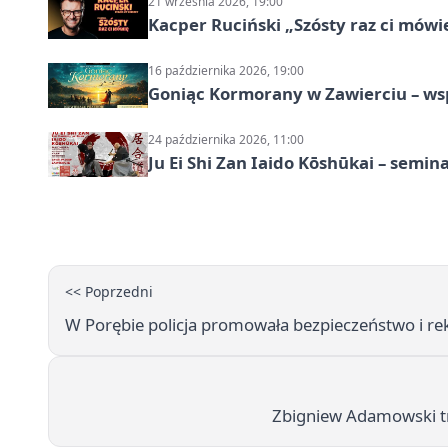
21 września 2026, 19:00
Kacper Ruciński „Szósty raz ci mów
16 października 2026, 19:00
Goniąc Kormorany w Zawierciu – wsp
24 października 2026, 11:00
Ju Ei Shi Zan Iaido Kōshūkai – semin
<< Poprzedni
W Porębie policja promowała bezpieczeństwo i re
Zbigniew Adamowski tr