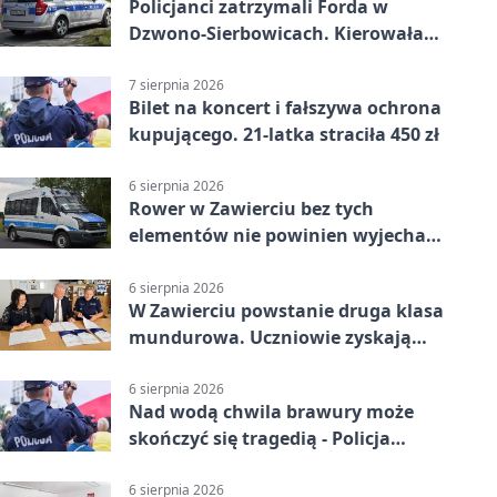
Policjanci zatrzymali Forda w
Dzwono-Sierbowicach. Kierowała
po alkoholu
7 sierpnia 2026
Bilet na koncert i fałszywa ochrona
kupującego. 21-latka straciła 450 zł
6 sierpnia 2026
Rower w Zawierciu bez tych
elementów nie powinien wyjechać
na drogę
6 sierpnia 2026
W Zawierciu powstanie druga klasa
mundurowa. Uczniowie zyskają
przewagę
6 sierpnia 2026
Nad wodą chwila brawury może
skończyć się tragedią - Policja
przypomina zasady
6 sierpnia 2026