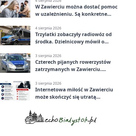
4 sierpnia 2026
W Zawierciu można dostać pomoc
w uzależnieniu. Są konkretne
adresy i dyżury
4 sierpnia 2026
Trzylatki zobaczyły radiowóz od
środka. Dzielnicowy mówił o
wakacjach
3 sierpnia 2026
Czterech pijanych rowerzystów
zatrzymanych w Zawierciu.
Rekordzista miał prawie 2,5
promila
3 sierpnia 2026
Internetowa miłość w Zawierciu
może skończyć się utratą
oszczędności