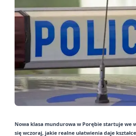
Nowa klasa mundurowa w Porębie startuje we wr
się wczoraj, jakie realne ułatwienia daje kształce