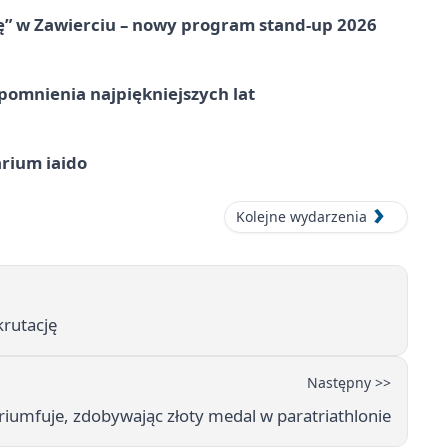
ię” w Zawierciu – nowy program stand-up 2026
omnienia najpiękniejszych lat
arium iaido
Kolejne wydarzenia
krutację
Następny >>
iumfuje, zdobywając złoty medal w paratriathlonie