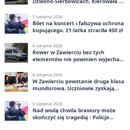
Dzwono-Sierbowicach. Kierowała po
alkoholu
7 sierpnia 2026
Bilet na koncert i fałszywa ochrona
kupującego. 21-latka straciła 450 zł
6 sierpnia 2026
Rower w Zawierciu bez tych
elementów nie powinien wyjechać
na drogę
6 sierpnia 2026
W Zawierciu powstanie druga klasa
mundurowa. Uczniowie zyskają
przewagę
6 sierpnia 2026
Nad wodą chwila brawury może
skończyć się tragedią - Policja
przypomina zasady