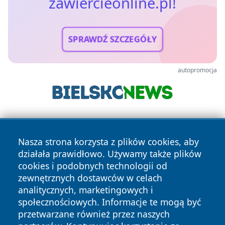
zawiercieonline.pl!
SPRAWDŹ SZCZEGÓŁY
autopromocja
Nasza strona korzysta z plików cookies, aby
działała prawidłowo. Używamy także plików
cookies i podobnych technologii od
zewnętrznych dostawców w celach
Copyright © 2026 zawiercieonline.pl Wszystkie prawa
analitycznych, marketingowych i
zastrzeżone.
społecznościowych. Informacje te mogą być
przetwarzane również przez naszych