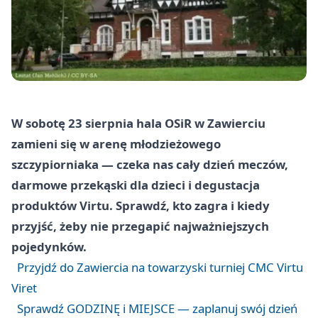
W sobotę 23 sierpnia hala OSiR w Zawierciu
zamieni się w arenę młodzieżowego
szczypiorniaka — czeka nas cały dzień meczów,
darmowe przekąski dla dzieci i degustacja
produktów Virtu. Sprawdź, kto zagra i kiedy
przyjść, żeby nie przegapić najważniejszych
pojedynków.
Przyjdź do Zawiercia na towarzyski turniej CMC Virtu
Viret
Sprawdź GODZINĘ i MIEJSCE — zaplanuj swój dzień