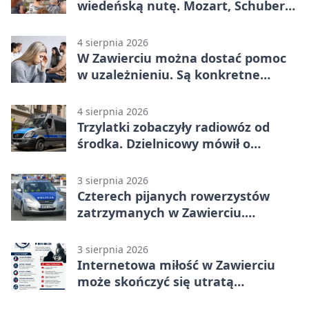
wiedeńską nutę. Mozart, Schubert i
Strauss w programie
4 sierpnia 2026
W Zawierciu można dostać pomoc
w uzależnieniu. Są konkretne
adresy i dyżury
4 sierpnia 2026
Trzylatki zobaczyły radiowóz od
środka. Dzielnicowy mówił o
wakacjach
3 sierpnia 2026
Czterech pijanych rowerzystów
zatrzymanych w Zawierciu.
Rekordzista miał prawie 2,5 promila
3 sierpnia 2026
Internetowa miłość w Zawierciu
może skończyć się utratą
oszczędności