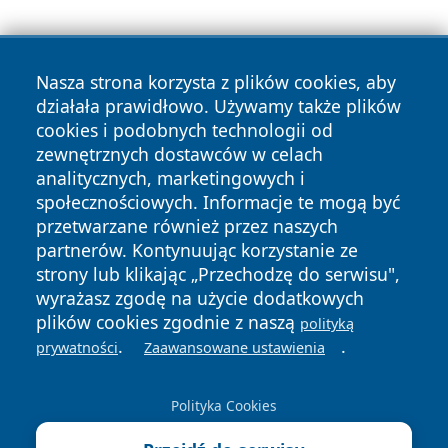
Nasza strona korzysta z plików cookies, aby
działała prawidłowo. Używamy także plików
cookies i podobnych technologii od
zewnętrznych dostawców w celach
Copyright © 2026 zawiercieonline.pl Wszystkie prawa
analitycznych, marketingowych i
zastrzeżone.
społecznościowych. Informacje te mogą być
przetwarzane również przez naszych
partnerów. Kontynuując korzystanie ze
Polityka
Polityka
News
Autorzy
strony lub klikając „Przechodzę do serwisu",
Prywatności
Cookies
wyrażasz zgodę na użycie dodatkowych
plików cookies zgodnie z naszą
polityką
.
.
prywatności
Zaawansowane ustawienia
Polityka Cookies