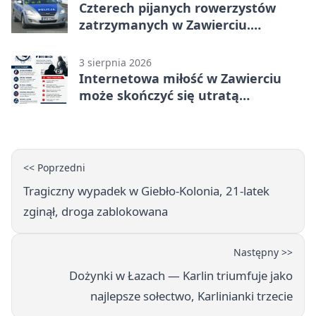
Czterech pijanych rowerzystów
zatrzymanych w Zawierciu.
Rekordzista miał prawie 2,5 promila
3 sierpnia 2026
Internetowa miłość w Zawierciu
może skończyć się utratą
oszczędności
<< Poprzedni
Tragiczny wypadek w Giebło-Kolonia, 21-latek
zginął, droga zablokowana
Następny >>
Dożynki w Łazach — Karlin triumfuje jako
najlepsze sołectwo, Karlinianki trzecie