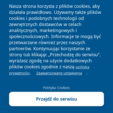
Nasza strona korzysta z plików cookies, aby
działała prawidłowo. Używamy także plików
cookies i podobnych technologii od
zewnętrznych dostawców w celach
Copyright © 2026 zawiercieonline.pl Wszystkie prawa
analitycznych, marketingowych i
zastrzeżone.
społecznościowych. Informacje te mogą być
przetwarzane również przez naszych
partnerów. Kontynuując korzystanie ze
Polityka
Polityka
News
Autorzy
strony lub klikając „Przechodzę do serwisu",
Prywatności
Cookies
wyrażasz zgodę na użycie dodatkowych
plików cookies zgodnie z naszą
polityką
.
.
prywatności
Zaawansowane ustawienia
Polityka Cookies
Przejdź do serwisu