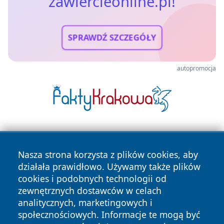
zawiercieonline.pl!
SPRAWDŹ SZCZEGÓŁY
autopromocja
Nasza strona korzysta z plików cookies, aby
działała prawidłowo. Używamy także plików
cookies i podobnych technologii od
zewnętrznych dostawców w celach
Copyright © 2026 zawiercieonline.pl Wszystkie prawa
analitycznych, marketingowych i
zastrzeżone.
społecznościowych. Informacje te mogą być