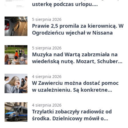
usterkę podczas urlopu.
Mieszkańcy podziękowali
5 sierpnia 2026
Prawie 2,5 promila za kierownicą. W
Ogrodzieńcu wjechał w Nissana
5 sierpnia 2026
Muzyka nad Wartą zabrzmiała na
wiedeńską nutę. Mozart, Schubert i
Strauss w programie
4 sierpnia 2026
W Zawierciu można dostać pomoc
w uzależnieniu. Są konkretne
adresy i dyżury
4 sierpnia 2026
Trzylatki zobaczyły radiowóz od
środka. Dzielnicowy mówił o
wakacjach