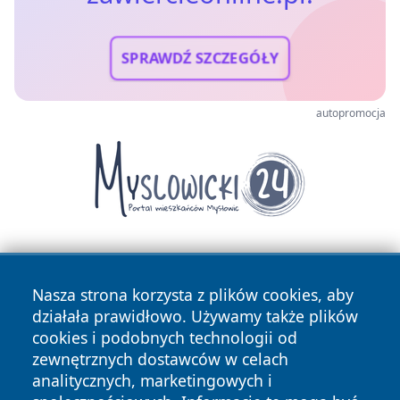
SPRAWDŹ SZCZEGÓŁY
autopromocja
Nasza strona korzysta z plików cookies, aby
działała prawidłowo. Używamy także plików
cookies i podobnych technologii od
zewnętrznych dostawców w celach
Copyright © 2026 zawiercieonline.pl Wszystkie prawa
analitycznych, marketingowych i
zastrzeżone.