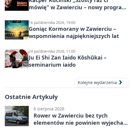
Kacper Ruciński „Szósty raz ci
mówię” w Zawierciu – nowy program
stand-up 2026
16 października 2026, 19:00
Goniąc Kormorany w Zawierciu –
wspomnienia najpiękniejszych lat
24 października 2026, 11:00
Ju Ei Shi Zan Iaido Kōshūkai –
seminarium iaido
Kolejne wydarzenia
Ostatnie Artykuły
6 sierpnia 2026
Rower w Zawierciu bez tych
elementów nie powinien wyjechać
na drogę