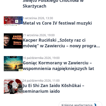
Święto Polskiego Chochoła w
Skarżycach
5 września 2026, 13:30
Metal vs Core IV festiwal muzyki
21 września 2026, 19:00
Kacper Ruciński „Szósty raz ci
mówię” w Zawierciu – nowy program
stand-up 2026
16 października 2026, 19:00
Goniąc Kormorany w Zawierciu –
wspomnienia najpiękniejszych lat
24 października 2026, 11:00
Ju Ei Shi Zan Iaido Kōshūkai –
seminarium iaido
Kolejne wydarzenia