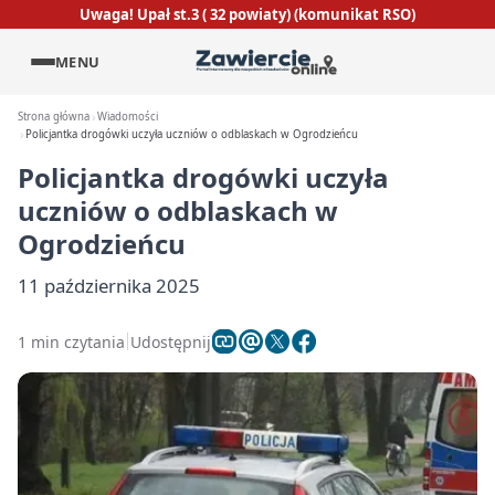
Uwaga! Upał st.3 ( 32 powiaty) (komunikat RSO)
MENU
Strona główna
Wiadomości
Policjantka drogówki uczyła uczniów o odblaskach w Ogrodzieńcu
Policjantka drogówki uczyła
uczniów o odblaskach w
Ogrodzieńcu
11 października 2025
1 min czytania
Udostępnij