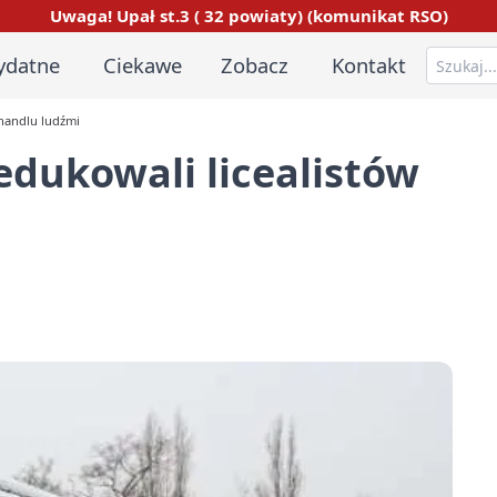
Uwaga! Upał st.3 ( 32 powiaty) (komunikat RSO)
ydatne
Ciekawe
Zobacz
Kontakt
 handlu ludźmi
 edukowali licealistów