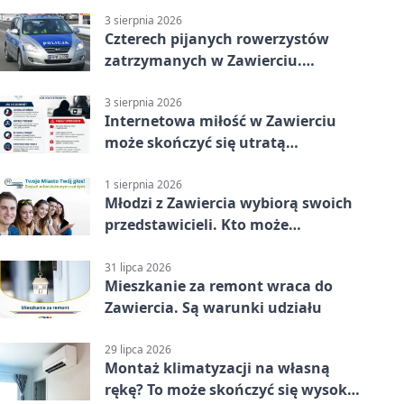
3 sierpnia 2026
Czterech pijanych rowerzystów
zatrzymanych w Zawierciu.
Rekordzista miał prawie 2,5
promila
3 sierpnia 2026
Internetowa miłość w Zawierciu
może skończyć się utratą
oszczędności
1 sierpnia 2026
Młodzi z Zawiercia wybiorą swoich
przedstawicieli. Kto może
kandydować?
31 lipca 2026
Mieszkanie za remont wraca do
Zawiercia. Są warunki udziału
29 lipca 2026
Montaż klimatyzacji na własną
rękę? To może skończyć się wysoką