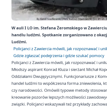
W auli I LO im. Stefana Żeromskiego w Zawierc
handlu ludźmi. Spotkanie zorganizowano z okaz
Ludźmi.
Policjanci z Zawiercia mówili, jak rozpoznawać i un
Gdzie zgłaszać podejrzenia i gdzie szukać pomocy
Policjanci z Zawiercia mówili, jak rozpoznawać i uni
Młodszy aspirant Konrad Kluza i sierżant Michał Kope
Oddziałami Dwujęzycznymi. Funkcjonariusze z Komend
handel ludźmi to współczesna forma zniewolenia, kt
czy narodowości. Omówili typowe metody stosowane
kreowanie pozorów lepszych możliwości zawodowych
związki. Policjanci wskazywali też przykłady zacho