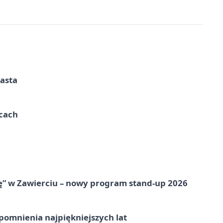
iasta
ycach
ię” w Zawierciu – nowy program stand-up 2026
omnienia najpiękniejszych lat