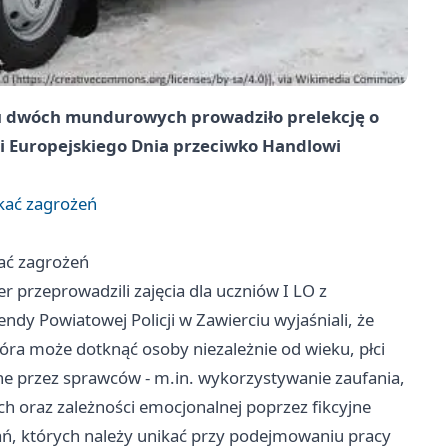
iu dwóch mundurowych prowadziło prelekcję o
ji Europejskiego Dnia przeciwko Handlowi
ikać zagrożeń
kać zagrożeń
r przeprowadzili zajęcia dla uczniów I LO z
y Powiatowej Policji w Zawierciu wyjaśniali, że
óra może dotknąć osoby niezależnie od wieku, płci
 przez sprawców - m.in. wykorzystywanie zaufania,
 oraz zależności emocjonalnej poprzez fikcyjne
wań, których należy unikać przy podejmowaniu pracy