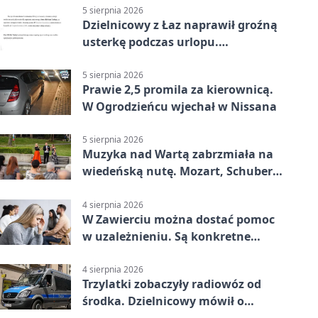
5 sierpnia 2026
Dzielnicowy z Łaz naprawił groźną
usterkę podczas urlopu.
Mieszkańcy podziękowali
5 sierpnia 2026
Prawie 2,5 promila za kierownicą.
W Ogrodzieńcu wjechał w Nissana
5 sierpnia 2026
Muzyka nad Wartą zabrzmiała na
wiedeńską nutę. Mozart, Schubert i
Strauss w programie
4 sierpnia 2026
W Zawierciu można dostać pomoc
w uzależnieniu. Są konkretne
adresy i dyżury
4 sierpnia 2026
Trzylatki zobaczyły radiowóz od
środka. Dzielnicowy mówił o
wakacjach