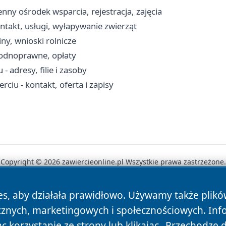
y ośrodek wsparcia, rejestracja, zajęcia
takt, usługi, wyłapywanie zwierząt
ny, wnioski rolnicze
wodnoprawne, opłaty
- adresy, filie i zasoby
iu - kontakt, oferta i zapisy
Copyright © 2026 zawiercieonline.pl Wszystkie prawa zastrzeżone.
es, aby działała prawidłowo. Używamy także plik
News
Autorzy
Polityka Prywatności
Polityka Cookie
cznych, marketingowych i społecznościowych. Inf
 korzystanie ze strony lub klikając „Przechodzę 