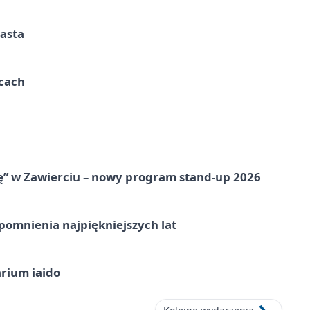
iasta
ycach
ię” w Zawierciu – nowy program stand-up 2026
omnienia najpiękniejszych lat
arium iaido