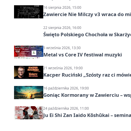
16 sierpnia 2026, 15:00
Zawiercie Nie Milczy v3 wraca do m
22 sierpnia 2026, 16:00
Święto Polskiego Chochoła w Skarż
5 września 2026, 13:30
Metal vs Core IV festiwal muzyki
21 września 2026, 19:00
Kacper Ruciński „Szósty raz ci mów
16 października 2026, 19:00
Goniąc Kormorany w Zawierciu – wsp
24 października 2026, 11:00
Ju Ei Shi Zan Iaido Kōshūkai – semin