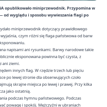
WiA opublikowało miniprzewodnik. Przypomina w
 od wyglądu i sposobu wywieszania flagi po
wydało miniprzewodnik dotyczący prawidłowego
wyjaśnia, czym różni się flaga państwowa od barw
eksponowaniu.
zana napisami ani rysunkami. Barwy narodowe takie
ublicznie eksponowana powinna być czysta, z
 ani ziemi.
ędem innych flag. W rzędzie trzech lub pięciu
sce po lewej stronie dla obserwujących czoło
jmują skrajne miejsca po lewej i prawej. Przy kilka
za jako ostatnią.
wania podczas hymnu państwowego. Podczas
ać powagę i spokój. Mężczyźni w ubraniach