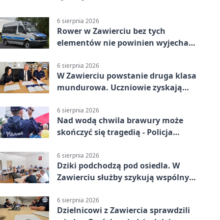
6 sierpnia 2026
Rower w Zawierciu bez tych
elementów nie powinien wyjechać
na drogę
6 sierpnia 2026
W Zawierciu powstanie druga klasa
mundurowa. Uczniowie zyskają
przewagę
6 sierpnia 2026
Nad wodą chwila brawury może
skończyć się tragedią - Policja
przypomina zasady
6 sierpnia 2026
Dziki podchodzą pod osiedla. W
Zawierciu służby szykują wspólny
plan
6 sierpnia 2026
Dzielnicowi z Zawiercia sprawdzili