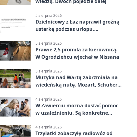
wiedzę. Dwóch pojedzie dalej
5 sierpnia 2026
Dzielnicowy z Łaz naprawił groźną
usterkę podczas urlopu.
Mieszkańcy podziękowali
5 sierpnia 2026
Prawie 2,5 promila za kierownicą.
W Ogrodzieńcu wjechał w Nissana
5 sierpnia 2026
Muzyka nad Wartą zabrzmiała na
wiedeńską nutę. Mozart, Schubert i
Strauss w programie
4 sierpnia 2026
W Zawierciu można dostać pomoc
w uzależnieniu. Są konkretne
adresy i dyżury
4 sierpnia 2026
Trzylatki zobaczyły radiowóz od