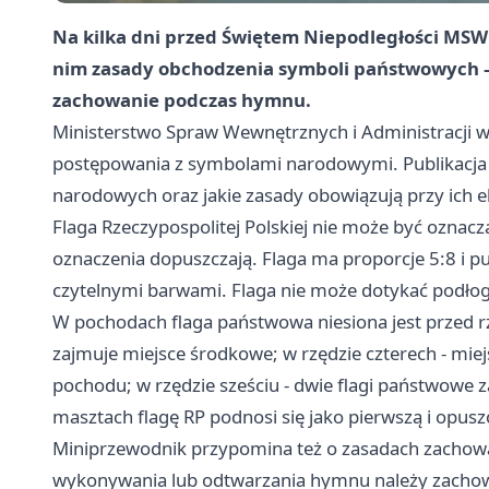
Na kilka dni przed Świętem Niepodległości MS
nim zasady obchodzenia symboli państwowych —
zachowanie podczas hymnu.
Ministerstwo Spraw Wewnętrznych i Administracji 
postępowania z symbolami narodowymi. Publikacja 
narodowych oraz jakie zasady obowiązują przy ich 
Flaga Rzeczypospolitej Polskiej nie może być oznac
oznaczenia dopuszczają. Flaga ma proporcje 5:8 i p
czytelnymi barwami. Flaga nie może dotykać podłogi
W pochodach flaga państwowa niesiona jest przed rz
zajmuje miejsce środkowe; w rzędzie czterech - miej
pochodu; w rzędzie sześciu - dwie flagi państwowe za
masztach flagę RP podnosi się jako pierwszą i opuszc
Miniprzewodnik przypomina też o zasadach zacho
wykonywania lub odtwarzania hymnu należy zachow