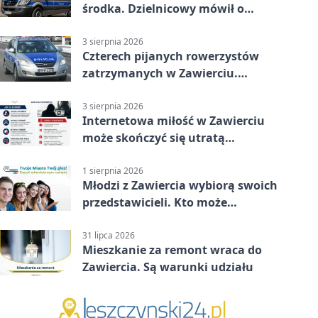
środka. Dzielnicowy mówił o
wakacjach
3 sierpnia 2026
Czterech pijanych rowerzystów
zatrzymanych w Zawierciu.
Rekordzista miał prawie 2,5
promila
3 sierpnia 2026
Internetowa miłość w Zawierciu
może skończyć się utratą
oszczędności
1 sierpnia 2026
Młodzi z Zawiercia wybiorą swoich
przedstawicieli. Kto może
kandydować?
31 lipca 2026
Mieszkanie za remont wraca do
Zawiercia. Są warunki udziału