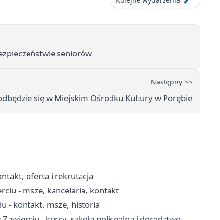
Kolejne wydarzenia
bezpieczeństwie seniorów
Następny >>
odbędzie się w Miejskim Ośrodku Kultury w Porębie
takt, oferta i rekrutacja
rciu - msze, kancelaria, kontakt
u - kontakt, msze, historia
wierciu - kursy, szkoła policealna i doradztwo