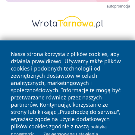
autopromocja
Nasza strona korzysta z plików cookies, aby
działała prawidłowo. Używamy także plików
cookies i podobnych technologii od
zewnętrznych dostawców w celach
Copyright © 2026 zawiercieonline.pl Wszystkie prawa
analitycznych, marketingowych i
zastrzeżone.
społecznościowych. Informacje te mogą być
przetwarzane również przez naszych
partnerów. Kontynuując korzystanie ze
Polityka
Polityka
News
Autorzy
strony lub klikając „Przechodzę do serwisu",
Prywatności
Cookies
wyrażasz zgodę na użycie dodatkowych
plików cookies zgodnie z naszą
polityką
.
.
prywatności
Zaawansowane ustawienia