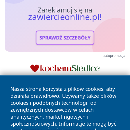
Zareklamuj się na
zawiercieonline.pl!
SPRAWDŹ SZCZEGÓŁY
autopromocja
Nasza strona korzysta z plików cookies, aby
działała prawidłowo. Używamy także plików
cookies i podobnych technologii od
zewnętrznych dostawców w celach
analitycznych, marketingowych i
Copyright © 2026 zawiercieonline.pl Wszystkie prawa
społecznościowych. Informacje te mogą być
zastrzeżone.