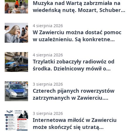
Muzyka nad Wartą zabrzmiała na
wiedeńską nutę. Mozart, Schubert i
Strauss w programie
4 sierpnia 2026
W Zawierciu można dostać pomoc
w uzależnieniu. Są konkretne
adresy i dyżury
4 sierpnia 2026
Trzylatki zobaczyły radiowóz od
środka. Dzielnicowy mówił o
wakacjach
3 sierpnia 2026
Czterech pijanych rowerzystów
zatrzymanych w Zawierciu.
Rekordzista miał prawie 2,5 promila
3 sierpnia 2026
Internetowa miłość w Zawierciu
może skończyć się utratą