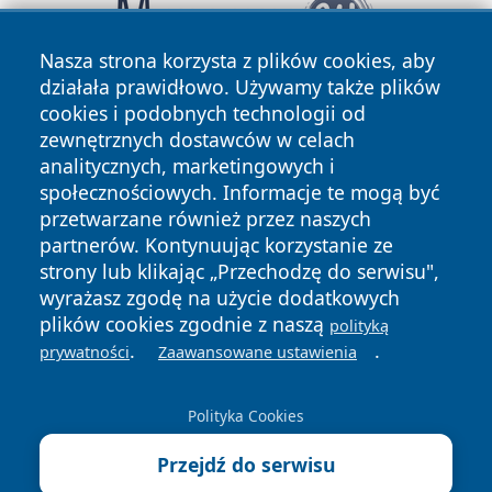
Nasza strona korzysta z plików cookies, aby
działała prawidłowo. Używamy także plików
cookies i podobnych technologii od
zewnętrznych dostawców w celach
analitycznych, marketingowych i
społecznościowych. Informacje te mogą być
przetwarzane również przez naszych
partnerów. Kontynuując korzystanie ze
Copyright © 2026 zawiercieonline.pl Wszystkie prawa
zastrzeżone.
strony lub klikając „Przechodzę do serwisu",
wyrażasz zgodę na użycie dodatkowych
plików cookies zgodnie z naszą
polityką
Polityka
Polityka
.
.
prywatności
Zaawansowane ustawienia
News
Autorzy
Prywatności
Cookies
Polityka Cookies
Przejdź do serwisu