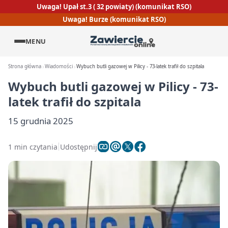
Uwaga! Upał st.3 ( 32 powiaty) (komunikat RSO)
Uwaga! Burze (komunikat RSO)
MENU
Strona główna
Wiadomości
Wybuch butli gazowej w Pilicy - 73-latek trafił do szpitala
Wybuch butli gazowej w Pilicy - 73-
latek trafił do szpitala
15 grudnia 2025
1 min czytania
Udostępnij