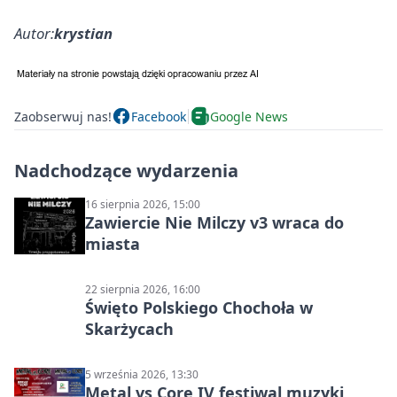
Autor:
krystian
Zaobserwuj nas!
Facebook
Google News
Nadchodzące wydarzenia
16 sierpnia 2026, 15:00
Zawiercie Nie Milczy v3 wraca do
miasta
22 sierpnia 2026, 16:00
Święto Polskiego Chochoła w
Skarżycach
5 września 2026, 13:30
Metal vs Core IV festiwal muzyki