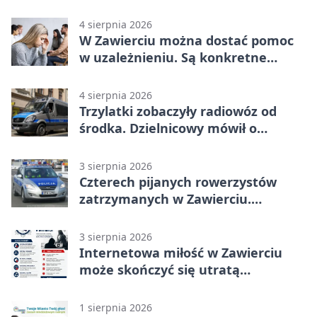
Strauss w programie
4 sierpnia 2026
W Zawierciu można dostać pomoc
w uzależnieniu. Są konkretne
adresy i dyżury
4 sierpnia 2026
Trzylatki zobaczyły radiowóz od
środka. Dzielnicowy mówił o
wakacjach
3 sierpnia 2026
Czterech pijanych rowerzystów
zatrzymanych w Zawierciu.
Rekordzista miał prawie 2,5 promila
3 sierpnia 2026
Internetowa miłość w Zawierciu
może skończyć się utratą
oszczędności
1 sierpnia 2026