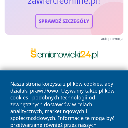
zawiercieonline.pl!
SPRAWDŹ SZCZEGÓŁY
autopromocja
Nasza strona korzysta z plików cookies, aby
działała prawidłowo. Używamy także plików
cookies i podobnych technologii od
zewnętrznych dostawców w celach
Copyright © 2026 zawiercieonline.pl Wszystkie prawa
analitycznych, marketingowych i
zastrzeżone.
społecznościowych. Informacje te mogą być
przetwarzane również przez naszych