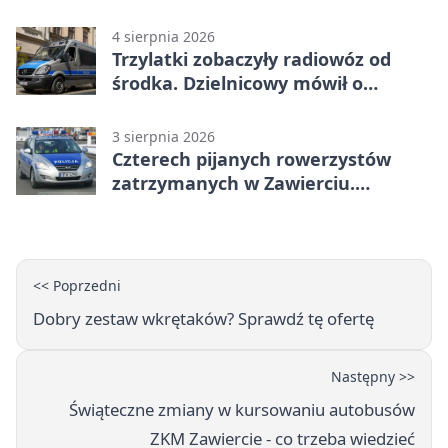
adresy i dyżury
4 sierpnia 2026
Trzylatki zobaczyły radiowóz od
środka. Dzielnicowy mówił o
wakacjach
3 sierpnia 2026
Czterech pijanych rowerzystów
zatrzymanych w Zawierciu.
Rekordzista miał prawie 2,5 promila
<< Poprzedni
Dobry zestaw wkrętaków? Sprawdź tę ofertę
Następny >>
Świąteczne zmiany w kursowaniu autobusów
ZKM Zawiercie - co trzeba wiedzieć