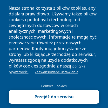
Nasza strona korzysta z plików cookies, aby
działała prawidłowo. Używamy także plików
cookies i podobnych technologii od
zewnętrznych dostawców w celach
Copyright © 2026 zawiercieonline.pl Wszystkie prawa
analitycznych, marketingowych i
zastrzeżone.
społecznościowych. Informacje te mogą być
przetwarzane również przez naszych
partnerów. Kontynuując korzystanie ze
Polityka
Polityka
News
Autorzy
strony lub klikając „Przechodzę do serwisu",
Prywatności
Cookies
wyrażasz zgodę na użycie dodatkowych
plików cookies zgodnie z naszą
polityką
.
.
prywatności
Zaawansowane ustawienia
Polityka Cookies
Przejdź do serwisu