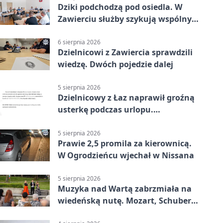
Dziki podchodzą pod osiedla. W
Zawierciu służby szykują wspólny
plan
6 sierpnia 2026
Dzielnicowi z Zawiercia sprawdzili
wiedzę. Dwóch pojedzie dalej
5 sierpnia 2026
Dzielnicowy z Łaz naprawił groźną
usterkę podczas urlopu.
Mieszkańcy podziękowali
5 sierpnia 2026
Prawie 2,5 promila za kierownicą.
W Ogrodzieńcu wjechał w Nissana
5 sierpnia 2026
Muzyka nad Wartą zabrzmiała na
wiedeńską nutę. Mozart, Schubert i
Strauss w programie