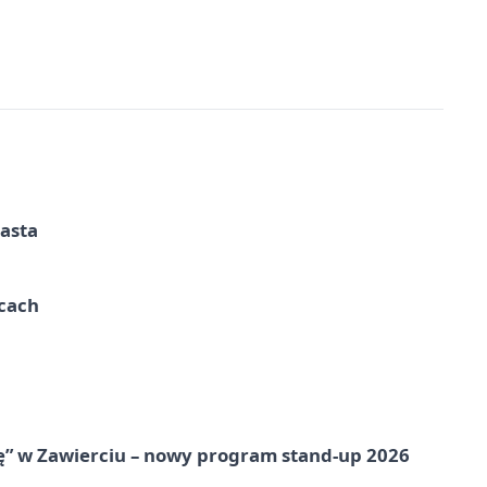
iasta
ycach
ię” w Zawierciu – nowy program stand-up 2026