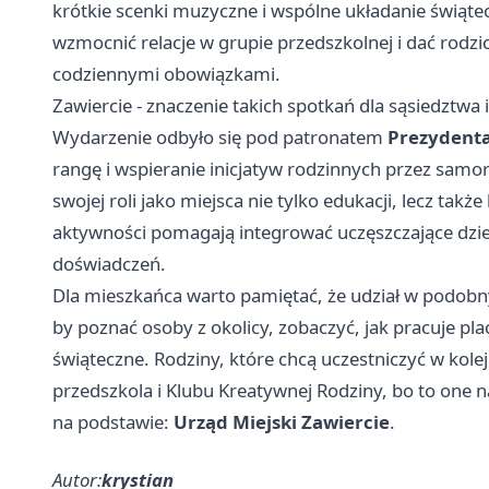
krótkie scenki muzyczne i wspólne układanie świątec
wzmocnić relacje w grupie przedszkolnej i dać rodz
codziennymi obowiązkami.
Zawiercie - znaczenie takich spotkań dla sąsiedztwa 
Wydarzenie odbyło się pod patronatem
Prezydenta
rangę i wspieranie inicjatyw rodzinnych przez samo
swojej roli jako miejsca nie tylko edukacji, lecz ta
aktywności pomagają integrować uczęszczające dzie
doświadczeń.
Dla mieszkańca warto pamiętać, że udział w podobnyc
by poznać osoby z okolicy, zobaczyć, jak pracuje 
świąteczne. Rodziny, które chcą uczestniczyć w kol
przedszkola i Klubu Kreatywnej Rodziny, bo to one n
na podstawie:
Urząd Miejski Zawiercie
.
Autor:
krystian