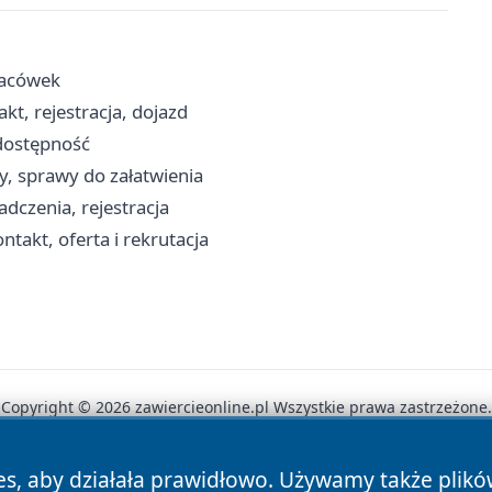
placówek
t, rejestracja, dojazd
 dostępność
y, sprawy do załatwienia
dczenia, rejestracja
takt, oferta i rekrutacja
Copyright © 2026 zawiercieonline.pl Wszystkie prawa zastrzeżone.
es, aby działała prawidłowo. Używamy także plik
News
Autorzy
Polityka Prywatności
Polityka Cookie