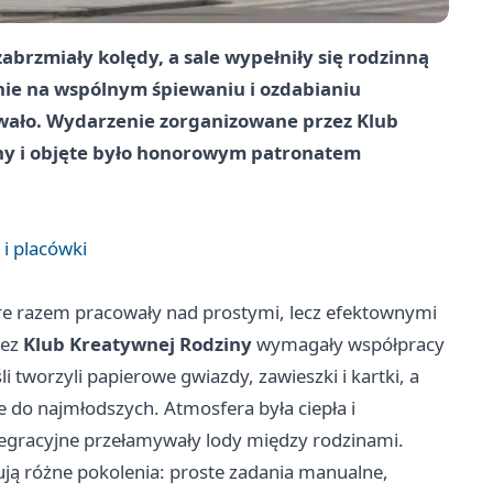
brzmiały kolędy, a sale wypełniły się rodzinną
dnie na wspólnym śpiewaniu i ozdabianiu
wało. Wydarzenie zorganizowane przez Klub
ny i objęte było honorowym patronatem
 i placówki
óre razem pracowały nad prostymi, lecz efektownymi
zez
Klub Kreatywnej Rodziny
wymagały współpracy
li tworzyli papierowe gwiazdy, zawieszki i kartki, a
 do najmłodszych. Atmosfera była ciepła i
ntegracyjne przełamywały lody między rodzinami.
ują różne pokolenia: proste zadania manualne,