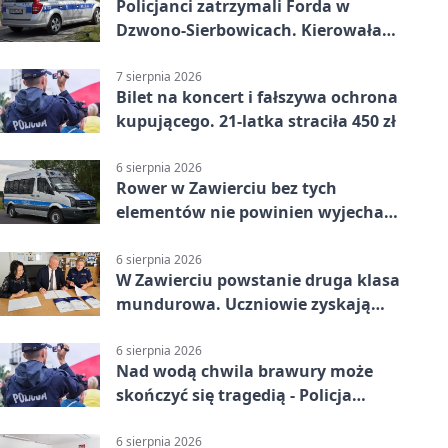
Policjanci zatrzymali Forda w
Dzwono-Sierbowicach. Kierowała
po alkoholu
7 sierpnia 2026
Bilet na koncert i fałszywa ochrona
kupującego. 21-latka straciła 450 zł
6 sierpnia 2026
Rower w Zawierciu bez tych
elementów nie powinien wyjechać
na drogę
6 sierpnia 2026
W Zawierciu powstanie druga klasa
mundurowa. Uczniowie zyskają
przewagę
6 sierpnia 2026
Nad wodą chwila brawury może
skończyć się tragedią - Policja
przypomina zasady
6 sierpnia 2026