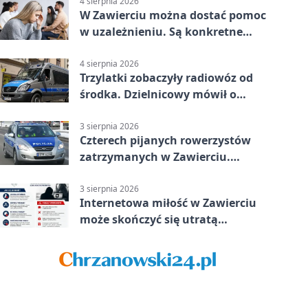
4 sierpnia 2026
W Zawierciu można dostać pomoc
w uzależnieniu. Są konkretne
adresy i dyżury
4 sierpnia 2026
Trzylatki zobaczyły radiowóz od
środka. Dzielnicowy mówił o
wakacjach
3 sierpnia 2026
Czterech pijanych rowerzystów
zatrzymanych w Zawierciu.
Rekordzista miał prawie 2,5
promila
3 sierpnia 2026
Internetowa miłość w Zawierciu
może skończyć się utratą
oszczędności