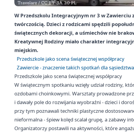
W Przedszkolu Integracyjnym nr 3 w Zawierciu za
twórczością. Dzieci z rodzicami spędzili popołu
świątecznych dekoracji, a uśmiechów nie brako
Kreatywnej Rodziny miało charakter integracyj
miejskim.
Przedszkole jako scena świątecznej współpracy
Zawiercie - znaczenie takich spotkań dla sąsiedztwa
Przedszkole jako scena świątecznej współpracy
W świątecznym spotkaniu wzięły udział rodziny, kt
ozdobami choinkowymi. Warsztaty prowadzone pr
i dawały pole do rozwijania wyobraźni - dzieci i doroś
przy tym poznawali techniki plastyczne dostosowane
nieformalna - śpiew kolęd scalał grupę, a zabawy i
Organizatorzy postawili na aktywności, które angaż