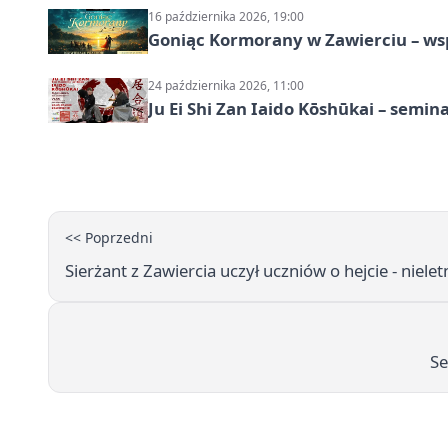
16 października 2026, 19:00
Goniąc Kormorany w Zawierciu – wsp
24 października 2026, 11:00
Ju Ei Shi Zan Iaido Kōshūkai – semin
<< Poprzedni
Sierżant z Zawiercia uczył uczniów o hejcie - niele
Se