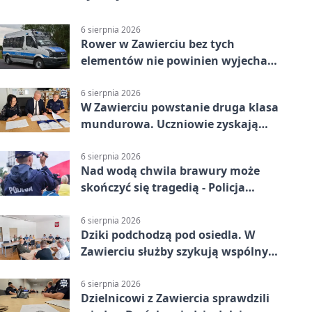
6 sierpnia 2026
Rower w Zawierciu bez tych
elementów nie powinien wyjechać
na drogę
6 sierpnia 2026
W Zawierciu powstanie druga klasa
mundurowa. Uczniowie zyskają
przewagę
6 sierpnia 2026
Nad wodą chwila brawury może
skończyć się tragedią - Policja
przypomina zasady
6 sierpnia 2026
Dziki podchodzą pod osiedla. W
Zawierciu służby szykują wspólny
plan
6 sierpnia 2026
Dzielnicowi z Zawiercia sprawdzili