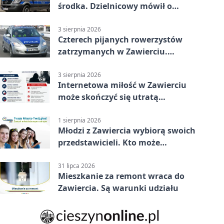
środka. Dzielnicowy mówił o
wakacjach
3 sierpnia 2026
Czterech pijanych rowerzystów
zatrzymanych w Zawierciu.
Rekordzista miał prawie 2,5
promila
3 sierpnia 2026
Internetowa miłość w Zawierciu
może skończyć się utratą
oszczędności
1 sierpnia 2026
Młodzi z Zawiercia wybiorą swoich
przedstawicieli. Kto może
kandydować?
31 lipca 2026
Mieszkanie za remont wraca do
Zawiercia. Są warunki udziału