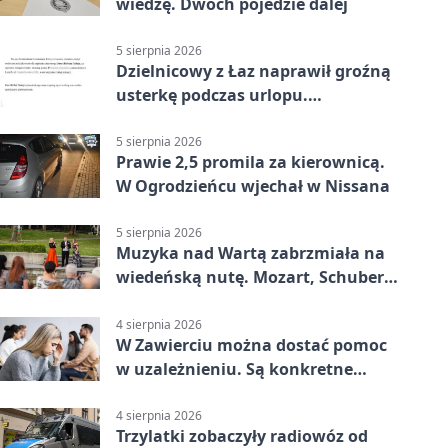
wiedzę. Dwóch pojedzie dalej
5 sierpnia 2026
Dzielnicowy z Łaz naprawił groźną
usterkę podczas urlopu.
Mieszkańcy podziękowali
5 sierpnia 2026
Prawie 2,5 promila za kierownicą.
W Ogrodzieńcu wjechał w Nissana
5 sierpnia 2026
Muzyka nad Wartą zabrzmiała na
wiedeńską nutę. Mozart, Schubert i
Strauss w programie
4 sierpnia 2026
W Zawierciu można dostać pomoc
w uzależnieniu. Są konkretne
adresy i dyżury
4 sierpnia 2026
Trzylatki zobaczyły radiowóz od