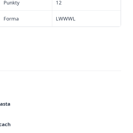
Punkty
12
Forma
LWWWL
iasta
ycach