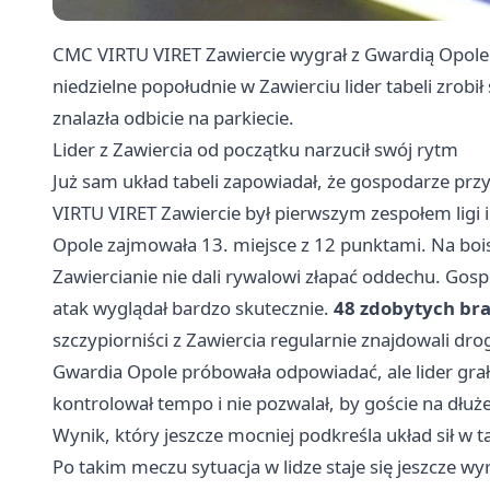
CMC VIRTU VIRET Zawiercie wygrał z Gwardią
Opole
niedzielne popołudnie w Zawierciu lider tabeli zrobił 
znalazła odbicie na parkiecie.
Lider z Zawiercia od początku narzucił swój rytm
Już sam układ tabeli zapowiadał, że gospodarze pr
VIRTU VIRET Zawiercie był pierwszym zespołem ligi 
Opole zajmowała 13. miejsce z 12 punktami. Na bois
Zawiercianie nie dali rywalowi złapać oddechu. Gosp
atak wyglądał bardzo skutecznie.
48 zdobytych br
szczypiorniści z Zawiercia regularnie znajdowali dr
Gwardia Opole próbowała odpowiadać, ale lider gra
kontrolował tempo i nie pozwalał, by goście na dłuż
Wynik, który jeszcze mocniej podkreśla układ sił w ta
Po takim meczu sytuacja w lidze staje się jeszcze wyr