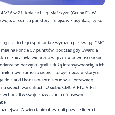
48:36 w 21. kolejce I Ligi Mężczyzn (Grupa D). W
swoje, a różnica punktów i miejsc w klasyfikacji tylko
zystępują do tego spotkania z wyraźną przewagą. CMC
i miał na koncie 57 punktów, podczas gdy Gwardia
ku różnica była widoczna w grze i w pewności siebie.
odarze od początku grali z dużą intensywnością, a ich
amek
mówi samo za siebie – to był mecz, w którym
ogę do siatki i konsekwentnie budowali przewagę.
ł na swoich warunkach. U siebie CMC VIRTU VIRET
ej wchodzili w swoje rozwiązania ofensywne.
beli
aźniejsza. Zawiercianie utrzymali pozycję lidera i