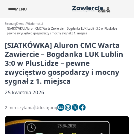
MENU
Strona główna
Wiadomości
[SIATKÓWKA] Aluron CMC Warta Zawiercie – Bogdanka LUK Lublin 3:0 w PlusLidze –
pewne zwycięstwo gospodarzy i mocny sygnał z 1. miejsca
[SIATKÓWKA] Aluron CMC Warta
Zawiercie – Bogdanka LUK Lublin
3:0 w PlusLidze – pewne
zwycięstwo gospodarzy i mocny
sygnał z 1. miejsca
25 kwietnia 2026
2 min czytania
Udostępnij