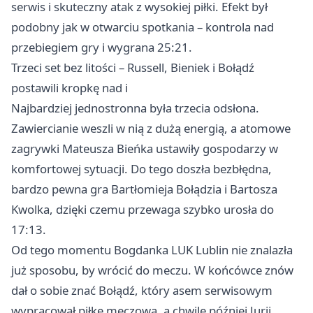
serwis i skuteczny atak z wysokiej piłki. Efekt był
podobny jak w otwarciu spotkania – kontrola nad
przebiegiem gry i wygrana 25:21.
Trzeci set bez litości – Russell, Bieniek i Bołądź
postawili kropkę nad i
Najbardziej jednostronna była trzecia odsłona.
Zawiercianie weszli w nią z dużą energią, a atomowe
zagrywki Mateusza Bieńka ustawiły gospodarzy w
komfortowej sytuacji. Do tego doszła bezbłędna,
bardzo pewna gra Bartłomieja Bołądzia i Bartosza
Kwolka, dzięki czemu przewaga szybko urosła do
17:13.
Od tego momentu Bogdanka LUK Lublin nie znalazła
już sposobu, by wrócić do meczu. W końcówce znów
dał o sobie znać Bołądź, który asem serwisowym
wypracował piłkę meczową, a chwilę później Jurij