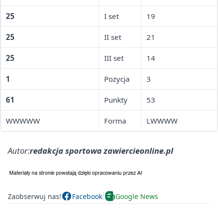
25
I set
19
25
II set
21
25
III set
14
1
Pozycja
3
61
Punkty
53
WWWWW
Forma
LWWWW
Autor:
redakcja sportowa zawiercieonline.pl
Zaobserwuj nas!
Facebook
Google News