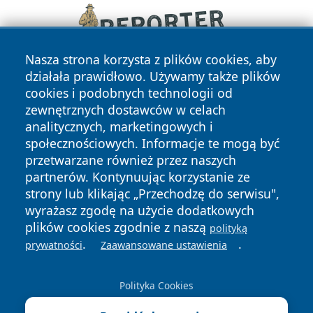
Nasza strona korzysta z plików cookies, aby
działała prawidłowo. Używamy także plików
cookies i podobnych technologii od
zewnętrznych dostawców w celach
analitycznych, marketingowych i
społecznościowych. Informacje te mogą być
przetwarzane również przez naszych
Copyright © 2026 zawiercieonline.pl Wszystkie prawa
partnerów. Kontynuując korzystanie ze
zastrzeżone.
strony lub klikając „Przechodzę do serwisu",
wyrażasz zgodę na użycie dodatkowych
plików cookies zgodnie z naszą
polityką
Polityka
Polityka
.
.
News
Autorzy
prywatności
Zaawansowane ustawienia
Prywatności
Cookies
Polityka Cookies