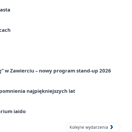
iasta
ycach
ię” w Zawierciu – nowy program stand-up 2026
omnienia najpiękniejszych lat
arium iaido
Kolejne wydarzenia