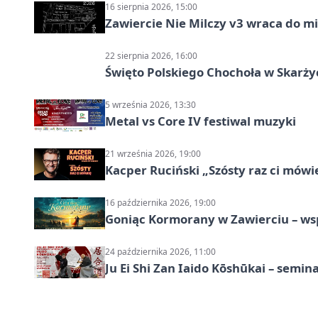
16 sierpnia 2026, 15:00
Zawiercie Nie Milczy v3 wraca do m
22 sierpnia 2026, 16:00
Święto Polskiego Chochoła w Skarż
5 września 2026, 13:30
Metal vs Core IV festiwal muzyki
21 września 2026, 19:00
Kacper Ruciński „Szósty raz ci mów
16 października 2026, 19:00
Goniąc Kormorany w Zawierciu – wsp
24 października 2026, 11:00
Ju Ei Shi Zan Iaido Kōshūkai – semin