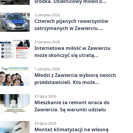
środka. Dzielnicowy mówił o
wakacjach
3 sierpnia 2026
Czterech pijanych rowerzystów
zatrzymanych w Zawierciu.
Rekordzista miał prawie 2,5
promila
3 sierpnia 2026
Internetowa miłość w Zawierciu
może skończyć się utratą
oszczędności
1 sierpnia 2026
Młodzi z Zawiercia wybiorą swoich
przedstawicieli. Kto może
kandydować?
31 lipca 2026
Mieszkanie za remont wraca do
Zawiercia. Są warunki udziału
29 lipca 2026
Montaż klimatyzacji na własną