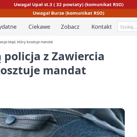
Uwaga! Upał st.3 ( 32 powiaty) (komunikat RSO)
Uwaga! Burze (komunikat RSO)
ydatne
Ciekawe
Zobacz
Kontakt
azuje błąd, który kosztuje mandat
policja z Zawiercia
kosztuje mandat