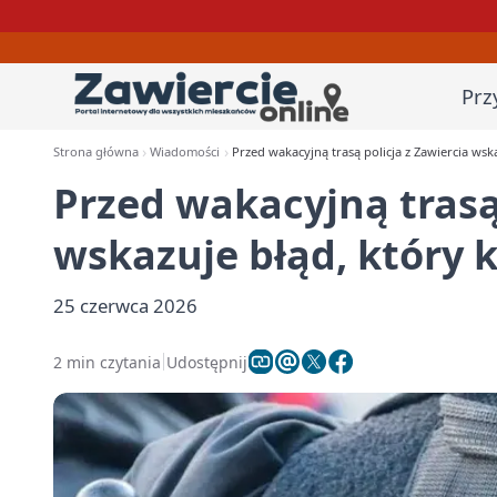
Prz
Strona główna
Wiadomości
Przed wakacyjną trasą policja z Zawiercia wsk
Przed wakacyjną trasą 
wskazuje błąd, który 
25 czerwca 2026
2 min czytania
Udostępnij