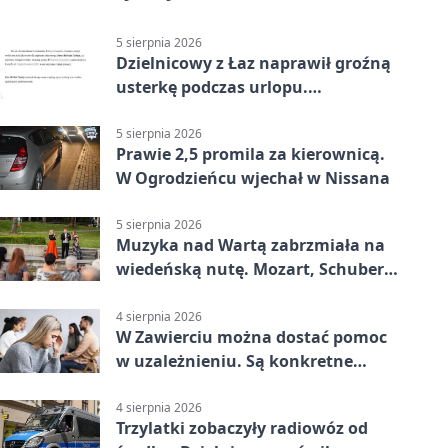
5 sierpnia 2026
Dzielnicowy z Łaz naprawił groźną
usterkę podczas urlopu.
Mieszkańcy podziękowali
5 sierpnia 2026
Prawie 2,5 promila za kierownicą.
W Ogrodzieńcu wjechał w Nissana
5 sierpnia 2026
Muzyka nad Wartą zabrzmiała na
wiedeńską nutę. Mozart, Schubert i
Strauss w programie
4 sierpnia 2026
W Zawierciu można dostać pomoc
w uzależnieniu. Są konkretne
adresy i dyżury
4 sierpnia 2026
Trzylatki zobaczyły radiowóz od