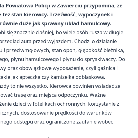
 Powiatowa Policji w Zawierciu przypomina, że
e też stan kierowcy. Trzeźwość, wypoczynek i
 równie duże jak sprawny układ hamulcowy.
i się znacznie ciaśniej, bo wiele osób rusza w długie
przegląd auta przed wyjazdem. Chodzi o działanie
u i przeciwmgłowych, stan opon, głębokość bieżnika,
czego, płynu hamulcowego i płynu do spryskiwaczy. Do
y oraz obowiązkowe wyposażenie, czyli gaśnica i
takie jak apteczka czy kamizelka odblaskowa.
azdy to nie wszystko. Kierowca powinien wsiadać za
anować trasę oraz miejsca odpoczynku. Ważne
nie dzieci w fotelikach ochronnych, korzystanie z
icznych, dostosowanie prędkości do warunków
znego odstępu oraz ograniczone zaufanie wobec