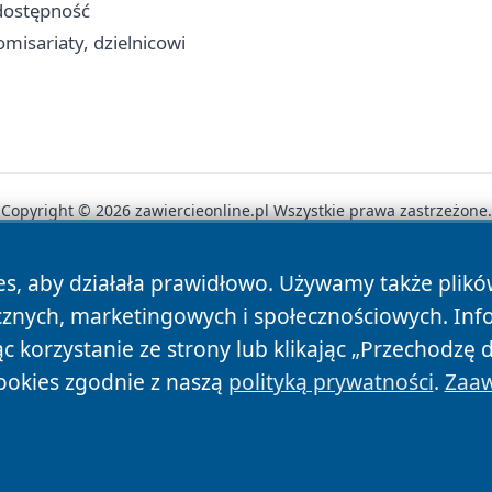
 dostępność
misariaty, dzielnicowi
Copyright © 2026 zawiercieonline.pl Wszystkie prawa zastrzeżone.
es, aby działała prawidłowo. Używamy także plik
News
Autorzy
Polityka Prywatności
Polityka Cookie
cznych, marketingowych i społecznościowych. Inf
 korzystanie ze strony lub klikając „Przechodzę 
ookies zgodnie z naszą
polityką prywatności
.
Zaaw