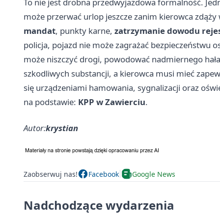
To nie jest drobna przedwyjazdowa formalność. Jed
może przerwać urlop jeszcze zanim kierowca zdąży wy
mandat
, punkty karne,
zatrzymanie dowodu reje
policja, pojazd nie może zagrażać bezpieczeństwu o
może niszczyć drogi, powodować nadmiernego hała
szkodliwych substancji, a kierowca musi mieć zape
się urządzeniami hamowania, sygnalizacji oraz oświe
na podstawie:
KPP w Zawierciu
.
Autor:
krystian
Zaobserwuj nas!
Facebook
Google News
Nadchodzące wydarzenia