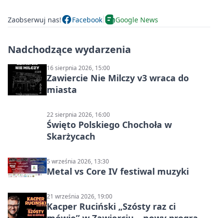
Zaobserwuj nas!
Facebook
Google News
Nadchodzące wydarzenia
16 sierpnia 2026, 15:00
Zawiercie Nie Milczy v3 wraca do
miasta
22 sierpnia 2026, 16:00
Święto Polskiego Chochoła w
Skarżycach
5 września 2026, 13:30
Metal vs Core IV festiwal muzyki
21 września 2026, 19:00
Kacper Ruciński „Szósty raz ci