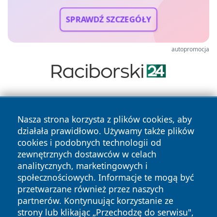
SPRAWDŹ SZCZEGÓŁY
autopromocja
Nasza strona korzysta z plików cookies, aby
działała prawidłowo. Używamy także plików
cookies i podobnych technologii od
zewnętrznych dostawców w celach
Copyright © 2026 zawiercieonline.pl Wszystkie prawa
analitycznych, marketingowych i
zastrzeżone.
społecznościowych. Informacje te mogą być
przetwarzane również przez naszych
partnerów. Kontynuując korzystanie ze
Polityka
Polityka
News
Autorzy
strony lub klikając „Przechodzę do serwisu",
Prywatności
Cookies