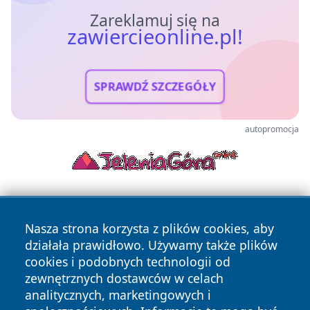
Zareklamuj się na
zawiercieonline.pl!
SPRAWDŹ SZCZEGÓŁY
autopromocja
Nasza strona korzysta z plików cookies, aby
działała prawidłowo. Używamy także plików
cookies i podobnych technologii od
zewnętrznych dostawców w celach
Copyright © 2026 zawiercieonline.pl Wszystkie prawa
analitycznych, marketingowych i
zastrzeżone.