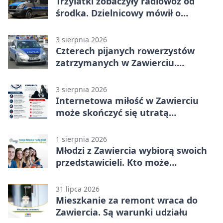
Trzylatki zobaczyły radiowóz od
środka. Dzielnicowy mówił o
wakacjach
3 sierpnia 2026
Czterech pijanych rowerzystów
zatrzymanych w Zawierciu.
Rekordzista miał prawie 2,5 promila
3 sierpnia 2026
Internetowa miłość w Zawierciu
może skończyć się utratą
oszczędności
1 sierpnia 2026
Młodzi z Zawiercia wybiorą swoich
przedstawicieli. Kto może
kandydować?
31 lipca 2026
Mieszkanie za remont wraca do
Zawiercia. Są warunki udziału