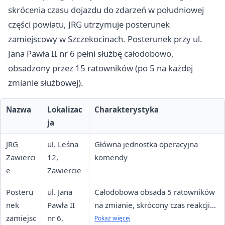
skrócenia czasu dojazdu do zdarzeń w południowej
części powiatu, JRG utrzymuje posterunek
zamiejscowy w Szczekocinach. Posterunek przy ul.
Jana Pawła II nr 6 pełni służbę całodobowo,
obsadzony przez 15 ratowników (po 5 na każdej
zmianie służbowej).
Nazwa
Lokalizac
Charakterystyka
ja
JRG
ul. Leśna
Główna jednostka operacyjna
Zawierci
12,
komendy
e
Zawiercie
Posteru
ul. Jana
Całodobowa obsada 5 ratowników
nek
Pawła II
na zmianie, skrócony czas reakcji
zamiejsc
nr 6,
dla południowej części powiatu
Pokaż więcej