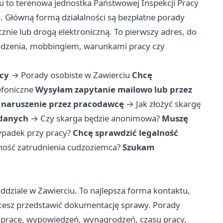
 to terenowa jednostka Państwowej Inspekcji Pracy
 Główną formą działalności są bezpłatne porady
znie lub drogą elektroniczną. To pierwszy adres, do
odzenia, mobbingiem, warunkami pracy czy
acy
→
Porady osobiste w Zawierciu
Chcę
efoniczne
Wysyłam zapytanie mailowo lub przez
ć naruszenie przez pracodawcę
→
Jak złożyć skargę
 danych
→
Czy skarga będzie anonimowa?
Muszę
wypadek przy pracy?
Chcę sprawdzić legalność
lność zatrudnienia cudzoziemca?
Szukam
ddziale w Zawierciu. To najlepsza forma kontaktu,
hcesz przedstawić dokumentację sprawy. Porady
pracę, wypowiedzeń, wynagrodzeń, czasu pracy,