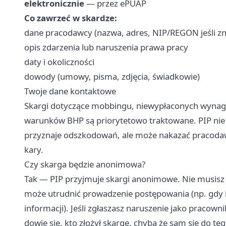
elektronicznie
— przez ePUAP
Co zawrzeć w skardze:
dane pracodawcy (nazwa, adres, NIP/REGON jeśli z
opis zdarzenia lub naruszenia prawa pracy
daty i okoliczności
dowody (umowy, pisma, zdjęcia, świadkowie)
Twoje dane kontaktowe
Skargi dotyczące mobbingu, niewypłaconych wynagro
warunków BHP są priorytetowo traktowane. PIP nie dz
przyznaje odszkodowań, ale może nakazać pracodaw
kary.
Czy skarga będzie anonimowa?
Tak — PIP przyjmuje skargi anonimowe. Nie musisz
może utrudnić prowadzenie postępowania (np. gdy 
informacji). Jeśli zgłaszasz naruszenie jako pracow
dowie się, kto złożył skargę, chyba że sam się do t