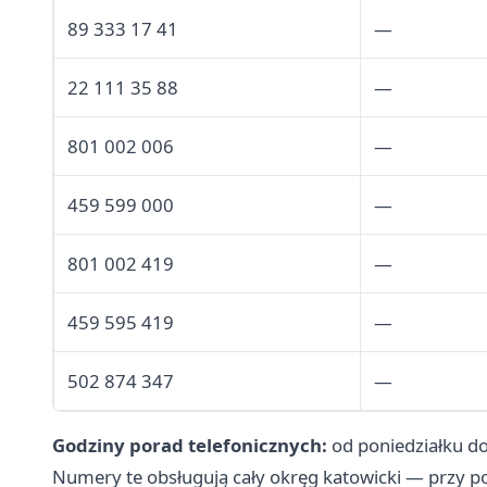
89 333 17 41
—
22 111 35 88
—
801 002 006
—
459 599 000
—
801 002 419
—
459 595 419
—
502 874 347
—
Godziny porad telefonicznych:
od poniedziałku do
Numery te obsługują cały okręg katowicki — przy p