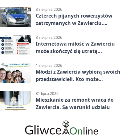
wakacjach
3 sierpnia 2026
Czterech pijanych rowerzystów
zatrzymanych w Zawierciu.
Rekordzista miał prawie 2,5
promila
3 sierpnia 2026
Internetowa miłość w Zawierciu
może skończyć się utratą
oszczędności
1 sierpnia 2026
Młodzi z Zawiercia wybiorą swoich
przedstawicieli. Kto może
kandydować?
31 lipca 2026
Mieszkanie za remont wraca do
Zawiercia. Są warunki udziału