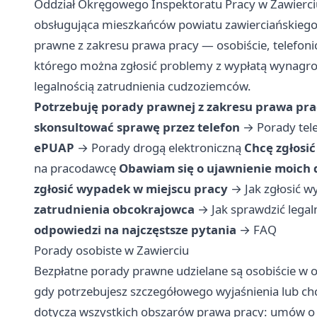
Oddział Okręgowego Inspektoratu Pracy w Zawierciu
obsługująca mieszkańców powiatu zawierciańskiego.
prawne z zakresu prawa pracy — osobiście, telefonic
którego można zgłosić problemy z wypłatą wynagr
legalnością zatrudnienia cudzoziemców.
Potrzebuję porady prawnej z zakresu prawa pr
skonsultować sprawę przez telefon
→
Porady tel
ePUAP
→
Porady drogą elektroniczną
Chcę zgłosi
na pracodawcę
Obawiam się o ujawnienie moich
zgłosić wypadek w miejscu pracy
→
Jak zgłosić 
zatrudnienia obcokrajowca
→
Jak sprawdzić lega
odpowiedzi na najczęstsze pytania
→
FAQ
Porady osobiste w Zawierciu
Bezpłatne porady prawne udzielane są osobiście w o
gdy potrzebujesz szczegółowego wyjaśnienia lub c
dotyczą wszystkich obszarów prawa pracy: umów o 