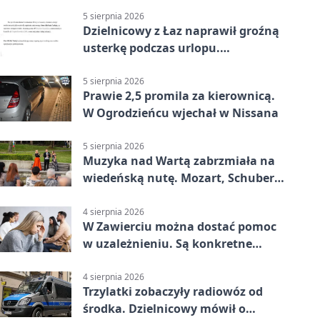
5 sierpnia 2026
Dzielnicowy z Łaz naprawił groźną
usterkę podczas urlopu.
Mieszkańcy podziękowali
5 sierpnia 2026
Prawie 2,5 promila za kierownicą.
W Ogrodzieńcu wjechał w Nissana
5 sierpnia 2026
Muzyka nad Wartą zabrzmiała na
wiedeńską nutę. Mozart, Schubert i
Strauss w programie
4 sierpnia 2026
W Zawierciu można dostać pomoc
w uzależnieniu. Są konkretne
adresy i dyżury
4 sierpnia 2026
Trzylatki zobaczyły radiowóz od
środka. Dzielnicowy mówił o