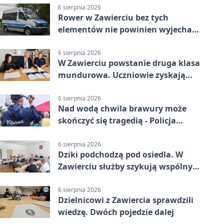
6 sierpnia 2026
Rower w Zawierciu bez tych
elementów nie powinien wyjechać
na drogę
6 sierpnia 2026
W Zawierciu powstanie druga klasa
mundurowa. Uczniowie zyskają
przewagę
6 sierpnia 2026
Nad wodą chwila brawury może
skończyć się tragedią - Policja
przypomina zasady
6 sierpnia 2026
Dziki podchodzą pod osiedla. W
Zawierciu służby szykują wspólny
plan
6 sierpnia 2026
Dzielnicowi z Zawiercia sprawdzili
wiedzę. Dwóch pojedzie dalej