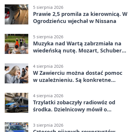
5 sierpnia 2026
Prawie 2,5 promila za kierownicą. W
Ogrodzieńcu wjechał w Nissana
5 sierpnia 2026
Muzyka nad Wartą zabrzmiała na
wiedeńską nutę. Mozart, Schubert i
Strauss w programie
4 sierpnia 2026
W Zawierciu można dostać pomoc
w uzależnieniu. Są konkretne
adresy i dyżury
4 sierpnia 2026
Trzylatki zobaczyły radiowóz od
środka. Dzielnicowy mówił o
wakacjach
3 sierpnia 2026
Czterech pijanych rowerzystów