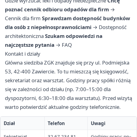
Gdzie wyrzucać leki i odpady niebezpieczne
Chcę
poznać cennik odbioru odpadów dla firm
→
Cennik dla firm
Sprawdzam dostępność budynków
dla osób z niepełnosprawnościami
→
Dostępność
architektoniczna
Szukam odpowiedzi na
najczęstsze pytania
→
FAQ
Kontakt i działy
Główna siedziba ZGK znajduje się przy ul. Podmiejska
53, 42-400 Zawiercie. To tu mieszczą się księgowość,
sekretariat oraz warsztat. Godziny pracy spółki różnią
się w zależności od działu (np. 7:00–15:00 dla
dyspozytorni, 6:30–18:00 dla warsztatu). Przed wizytą
warto potwierdzić aktualne godziny telefonicznie.
Dział
Telefon
Uwagi
Sekretariat
32 67 234 81
Godziny pracy: pn–