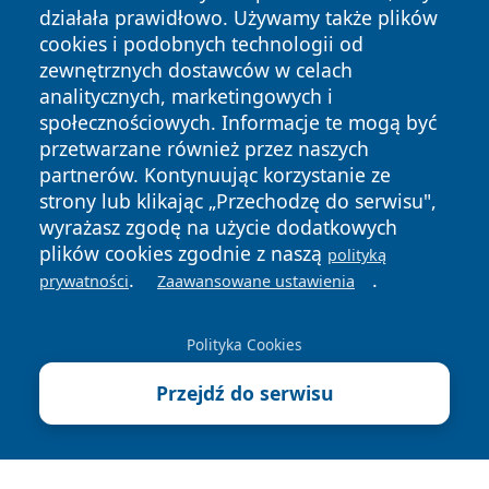
działała prawidłowo. Używamy także plików
cookies i podobnych technologii od
zewnętrznych dostawców w celach
analitycznych, marketingowych i
Copyright © 2026 zawiercieonline.pl Wszystkie prawa
społecznościowych. Informacje te mogą być
zastrzeżone.
przetwarzane również przez naszych
partnerów. Kontynuując korzystanie ze
strony lub klikając „Przechodzę do serwisu",
Polityka
Polityka
News
Autorzy
wyrażasz zgodę na użycie dodatkowych
Prywatności
Cookies
plików cookies zgodnie z naszą
polityką
.
.
prywatności
Zaawansowane ustawienia
Polityka Cookies
Przejdź do serwisu