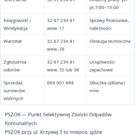
pt 7:00–15:00
Księgowość i
32 67 234 81
Sprawy finansowe,
Windykacja
wew. 17
należności
Warsztat
32 67 234 81
Obsługa techniczna
wew. 28
Zgłoszenia
32 67 234 81
Uciążliwości
odorów
wew. 35 lub 38
zapachowe
Sprzedaż
669 001 684
Stłuczka szklana i
surowców
inne
wtórnych
PSZOK — Punkt Selektywnej Zbiórki Odpadów
Komunalnych
PSZOK przy ul. Krzywej 3 to miejsce, gdzie