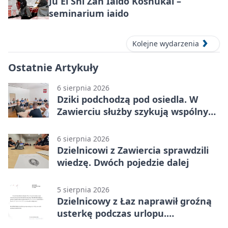
Ju Ei Shi Zan Iaido Kōshūkai –
seminarium iaido
Kolejne wydarzenia
Ostatnie Artykuły
6 sierpnia 2026
Dziki podchodzą pod osiedla. W
Zawierciu służby szykują wspólny
plan
6 sierpnia 2026
Dzielnicowi z Zawiercia sprawdzili
wiedzę. Dwóch pojedzie dalej
5 sierpnia 2026
Dzielnicowy z Łaz naprawił groźną
usterkę podczas urlopu.
Mieszkańcy podziękowali