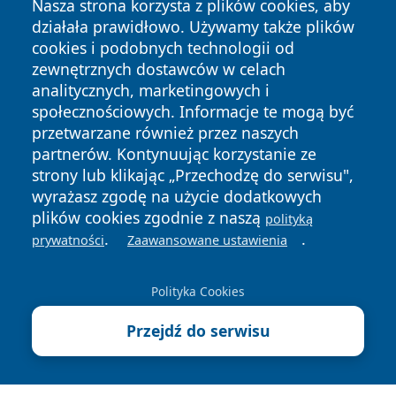
Nasza strona korzysta z plików cookies, aby
działała prawidłowo. Używamy także plików
cookies i podobnych technologii od
zewnętrznych dostawców w celach
analitycznych, marketingowych i
społecznościowych. Informacje te mogą być
Copyright © 2026 zawiercieonline.pl Wszystkie prawa
zastrzeżone.
przetwarzane również przez naszych
partnerów. Kontynuując korzystanie ze
strony lub klikając „Przechodzę do serwisu",
Polityka
Polityka
wyrażasz zgodę na użycie dodatkowych
News
Autorzy
Prywatności
Cookies
plików cookies zgodnie z naszą
polityką
.
.
prywatności
Zaawansowane ustawienia
Polityka Cookies
Przejdź do serwisu