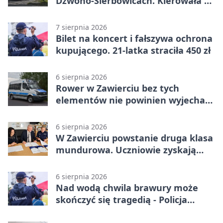
Dzwono-Sierbowicach. Kierowała po
alkoholu
7 sierpnia 2026
Bilet na koncert i fałszywa ochrona
kupującego. 21-latka straciła 450 zł
6 sierpnia 2026
Rower w Zawierciu bez tych
elementów nie powinien wyjechać
na drogę
6 sierpnia 2026
W Zawierciu powstanie druga klasa
mundurowa. Uczniowie zyskają
przewagę
6 sierpnia 2026
Nad wodą chwila brawury może
skończyć się tragedią - Policja
przypomina zasady