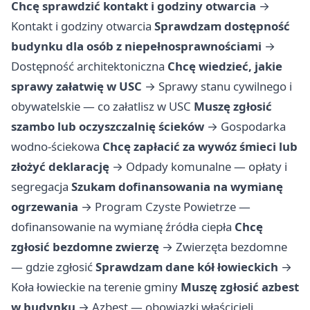
Chcę sprawdzić kontakt i godziny otwarcia
→
Kontakt i godziny otwarcia
Sprawdzam dostępność
budynku dla osób z niepełnosprawnościami
→
Dostępność architektoniczna
Chcę wiedzieć, jakie
sprawy załatwię w USC
→
Sprawy stanu cywilnego i
obywatelskie — co załatlisz w USC
Muszę zgłosić
szambo lub oczyszczalnię ścieków
→
Gospodarka
wodno-ściekowa
Chcę zapłacić za wywóz śmieci lub
złożyć deklarację
→
Odpady komunalne — opłaty i
segregacja
Szukam dofinansowania na wymianę
ogrzewania
→
Program Czyste Powietrze —
dofinansowanie na wymianę źródła ciepła
Chcę
zgłosić bezdomne zwierzę
→
Zwierzęta bezdomne
— gdzie zgłosić
Sprawdzam dane kół łowieckich
→
Koła łowieckie na terenie gminy
Muszę zgłosić azbest
w budynku
→
Azbest — obowiązki właścicieli