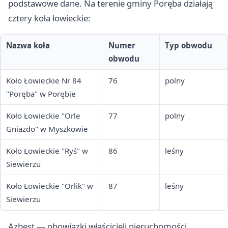
podstawowe dane. Na terenie gminy Poręba działają
cztery koła łowieckie:
Nazwa koła
Numer
Typ obwodu
obwodu
Koło Łowieckie Nr 84
76
polny
"Poręba" w Porębie
Koło Łowieckie "Orle
77
polny
Gniazdo" w Myszkowie
Koło Łowieckie "Ryś" w
86
leśny
Siewierzu
Koło Łowieckie "Orlik" w
87
leśny
Siewierzu
Azbest — obowiązki właścicieli nieruchomości