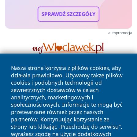
SPRAWDŹ SZCZEGÓŁY
autopromocja
Nasza strona korzysta z plików cookies, aby
działała prawidłowo. Używamy także plików
cookies i podobnych technologii od
zewnętrznych dostawców w celach
analitycznych, marketingowych i
społecznościowych. Informacje te mogą być
Copyright © 2026 zawiercieonline.pl Wszystkie prawa
zastrzeżone.
przetwarzane również przez naszych
partnerów. Kontynuując korzystanie ze
strony lub klikając „Przechodzę do serwisu",
Polityka
Polityka
wyrażasz zgodę na użycie dodatkowych
News
Autorzy