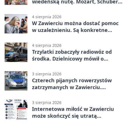
wiedeńską nutę. Mozart, Schubert i
Strauss w programie
4 sierpnia 2026
W Zawierciu można dostać pomoc
w uzależnieniu. Są konkretne
adresy i dyżury
4 sierpnia 2026
Trzylatki zobaczyły radiowóz od
środka. Dzielnicowy mówił o
wakacjach
3 sierpnia 2026
Czterech pijanych rowerzystów
zatrzymanych w Zawierciu.
Rekordzista miał prawie 2,5 promila
3 sierpnia 2026
Internetowa miłość w Zawierciu
może skończyć się utratą
oszczędności