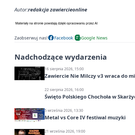
Autor:
redakcja zawiercieonline
Zaobserwuj nas!
Facebook
Google News
Nadchodzące wydarzenia
16 sierpnia 2026, 15:00
Zawiercie Nie Milczy v3 wraca do m
22 sierpnia 2026, 16:00
Święto Polskiego Chochoła w Skarż
5 września 2026, 13:30
Metal vs Core IV festiwal muzyki
21 września 2026, 19:00