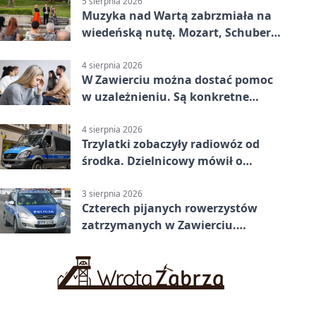
5 sierpnia 2026
Muzyka nad Wartą zabrzmiała na
wiedeńską nutę. Mozart, Schubert i
Strauss w programie
4 sierpnia 2026
W Zawierciu można dostać pomoc
w uzależnieniu. Są konkretne
adresy i dyżury
4 sierpnia 2026
Trzylatki zobaczyły radiowóz od
środka. Dzielnicowy mówił o
wakacjach
3 sierpnia 2026
Czterech pijanych rowerzystów
zatrzymanych w Zawierciu.
Rekordzista miał prawie 2,5
promila