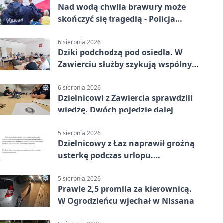
Nad wodą chwila brawury może
skończyć się tragedią - Policja
przypomina zasady
6 sierpnia 2026
Dziki podchodzą pod osiedla. W
Zawierciu służby szykują wspólny
plan
6 sierpnia 2026
Dzielnicowi z Zawiercia sprawdzili
wiedzę. Dwóch pojedzie dalej
5 sierpnia 2026
Dzielnicowy z Łaz naprawił groźną
usterkę podczas urlopu.
Mieszkańcy podziękowali
5 sierpnia 2026
Prawie 2,5 promila za kierownicą.
W Ogrodzieńcu wjechał w Nissana