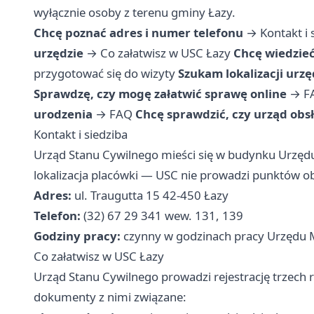
wyłącznie osoby z terenu gminy Łazy.
Chcę poznać adres i numer telefonu
→
Kontakt i 
urzędzie
→
Co załatwisz w USC Łazy
Chcę wiedzieć
przygotować się do wizyty
Szukam lokalizacji urz
Sprawdzę, czy mogę załatwić sprawę online
→
F
urodzenia
→
FAQ
Chcę sprawdzić, czy urząd obs
Kontakt i siedziba
Urząd Stanu Cywilnego mieści się w budynku Urzędu 
lokalizacja placówki — USC nie prowadzi punktów o
Adres:
ul. Traugutta 15 42-450 Łazy
Telefon:
(32) 67 29 341 wew. 131, 139
Godziny pracy:
czynny w godzinach pracy Urzędu M
Co załatwisz w USC Łazy
Urząd Stanu Cywilnego prowadzi rejestrację trzech
dokumenty z nimi związane: