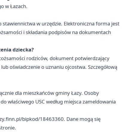
go w Łazach.
 stawiennictwa w urzędzie. Elektroniczna forma jest
tożsamości i składania podpisów na dokumentach
zenia dziecka?
 tożsamości rodziców, dokument potwierdzający
 lub oświadczenie o uznaniu ojcostwa. Szczegółową
yłącznie dla mieszkańców gminy Łazy. Osoby
 do właściwego USC według miejsca zameldowania
azy.finn.pl/bipkod/18463360. Dane mogą się
stronie.