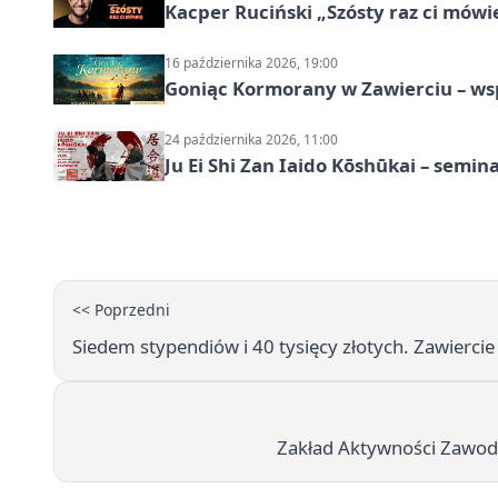
Kacper Ruciński „Szósty raz ci mów
16 października 2026, 19:00
Goniąc Kormorany w Zawierciu – wsp
24 października 2026, 11:00
Ju Ei Shi Zan Iaido Kōshūkai – semin
<< Poprzedni
Siedem stypendiów i 40 tysięcy złotych. Zawiercie
Zakład Aktywności Zawodow