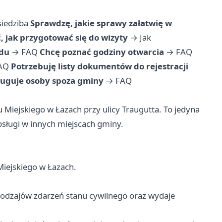
siedziba
Sprawdzę, jakie sprawy załatwię w
, jak przygotować się do wizyty
→
Jak
ędu
→
FAQ
Chcę poznać godziny otwarcia
→
FAQ
AQ
Potrzebuję listy dokumentów do rejestracji
ługuje osoby spoza gminy
→
FAQ
Miejskiego w Łazach przy ulicy Traugutta. To jedyna
bsługi w innych miejscach gminy.
iejskiego w Łazach.
 rodzajów zdarzeń stanu cywilnego oraz wydaje