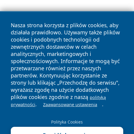
Nasza strona korzysta z plików cookies, aby
działała prawidłowo. Używamy także plików
cookies i podobnych technologii od
zewnętrznych dostawców w celach
Copyright © 2026 zawiercieonline.pl Wszystkie prawa
analitycznych, marketingowych i
zastrzeżone.
społecznościowych. Informacje te mogą być
przetwarzane również przez naszych
partnerów. Kontynuując korzystanie ze
Polityka
Polityka
News
Autorzy
strony lub klikając „Przechodzę do serwisu",
Prywatności
Cookies
wyrażasz zgodę na użycie dodatkowych
plików cookies zgodnie z naszą
polityką
.
.
prywatności
Zaawansowane ustawienia
Polityka Cookies