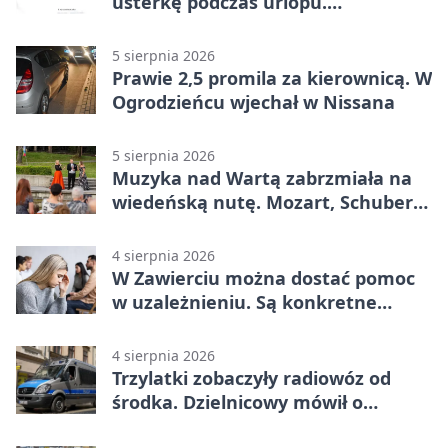
usterkę podczas urlopu.
Mieszkańcy podziękowali
5 sierpnia 2026
Prawie 2,5 promila za kierownicą. W
Ogrodzieńcu wjechał w Nissana
5 sierpnia 2026
Muzyka nad Wartą zabrzmiała na
wiedeńską nutę. Mozart, Schubert i
Strauss w programie
4 sierpnia 2026
W Zawierciu można dostać pomoc
w uzależnieniu. Są konkretne
adresy i dyżury
4 sierpnia 2026
Trzylatki zobaczyły radiowóz od
środka. Dzielnicowy mówił o
wakacjach