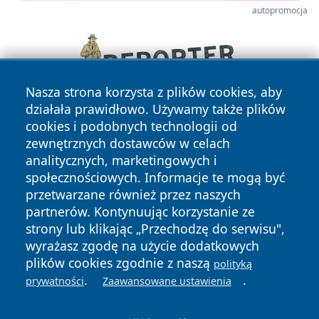
autopromocja
Nasza strona korzysta z plików cookies, aby
działała prawidłowo. Używamy także plików
cookies i podobnych technologii od
zewnętrznych dostawców w celach
analitycznych, marketingowych i
społecznościowych. Informacje te mogą być
przetwarzane również przez naszych
Copyright © 2026 zawiercieonline.pl Wszystkie prawa
partnerów. Kontynuując korzystanie ze
zastrzeżone.
strony lub klikając „Przechodzę do serwisu",
wyrażasz zgodę na użycie dodatkowych
plików cookies zgodnie z naszą
polityką
Polityka
Polityka
.
.
News
Autorzy
prywatności
Zaawansowane ustawienia
Prywatności
Cookies