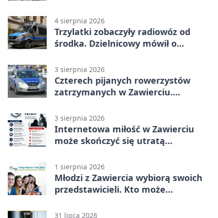
adresy i dyżury
4 sierpnia 2026
Trzylatki zobaczyły radiowóz od
środka. Dzielnicowy mówił o
wakacjach
3 sierpnia 2026
Czterech pijanych rowerzystów
zatrzymanych w Zawierciu.
Rekordzista miał prawie 2,5 promila
3 sierpnia 2026
Internetowa miłość w Zawierciu
może skończyć się utratą
oszczędności
1 sierpnia 2026
Młodzi z Zawiercia wybiorą swoich
przedstawicieli. Kto może
kandydować?
31 lipca 2026