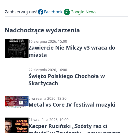
Zaobserwuj nas!
Facebook
Google News
Nadchodzące wydarzenia
16 sierpnia 2026, 15:00
Zawiercie Nie Milczy v3 wraca do
miasta
22 sierpnia 2026, 16:00
Święto Polskiego Chochoła w
Skarżycach
5 września 2026, 13:30
Metal vs Core IV festiwal muzyki
21 września 2026, 19:00
Kacper Ruciński „Szósty raz ci
mówię” w Zawierciu – nowy program