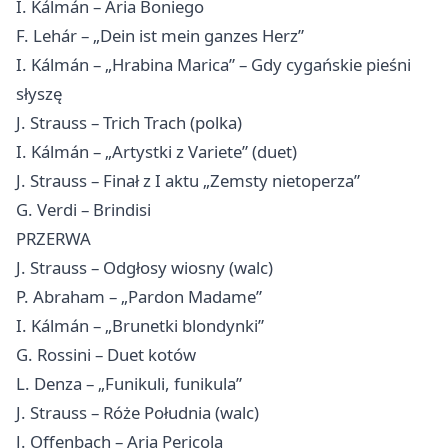
I. Kálmán – Aria Boniego
F. Lehár – „Dein ist mein ganzes Herz”
I. Kálmán – „Hrabina Marica” – Gdy cygańskie pieśni
słyszę
J. Strauss – Trich Trach (polka)
I. Kálmán – „Artystki z Variete” (duet)
J. Strauss – Finał z I aktu „Zemsty nietoperza”
G. Verdi – Brindisi
PRZERWA
J. Strauss – Odgłosy wiosny (walc)
P. Abraham – „Pardon Madame”
I. Kálmán – „Brunetki blondynki”
G. Rossini – Duet kotów
L. Denza – „Funikuli, funikula”
J. Strauss – Róże Południa (walc)
J. Offenbach – Aria Pericola