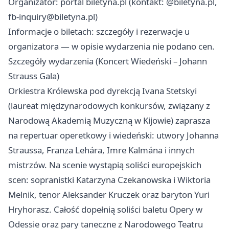
Organizator: portal biletyna.pl (kontakt: @biletyna.pl,
fb-inquiry@biletyna.pl
)
Informacje o biletach: szczegóły i rezerwacje u
organizatora — w opisie wydarzenia nie podano cen.
Szczegóły wydarzenia (Koncert Wiedeński – Johann
Strauss Gala)
Orkiestra Królewska pod dyrekcją Ivana Stetskyi
(laureat międzynarodowych konkursów, związany z
Narodową Akademią Muzyczną w Kijowie) zaprasza
na repertuar operetkowy i wiedeński: utwory Johanna
Straussa, Franza Lehára, Imre Kalmána i innych
mistrzów. Na scenie wystąpią soliści europejskich
scen: sopranistki Katarzyna Czekanowska i Wiktoria
Melnik, tenor Aleksander Kruczek oraz baryton Yuri
Hryhorasz. Całość dopełnią soliści baletu Opery w
Odessie oraz pary taneczne z Narodowego Teatru