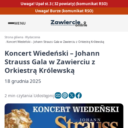
Uwaga! Upał st.3 ( 32 powiaty) (komunikat RSO)
Uwaga! Burze (komunikat RSO)
MENU
Strona główna
Wydarzenia
Koncert Wiedeński – Johann Strauss Gala w Zawierciu z Orkiestrą Królewską
Koncert Wiedeński – Johann
Strauss Gala w Zawierciu z
Orkiestrą Królewską
18 grudnia 2025
2 min czytania
Udostępnij