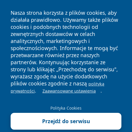
Nasza strona korzysta z plików cookies, aby
działała prawidłowo. Używamy także plików
cookies i podobnych technologii od
zewnętrznych dostawców w celach
Copyright © 2026 zawiercieonline.pl Wszystkie prawa
analitycznych, marketingowych i
zastrzeżone.
społecznościowych. Informacje te mogą być
przetwarzane również przez naszych
partnerów. Kontynuując korzystanie ze
Polityka
Polityka
News
Autorzy
strony lub klikając „Przechodzę do serwisu",
Prywatności
Cookies
wyrażasz zgodę na użycie dodatkowych
plików cookies zgodnie z naszą
polityką
.
.
prywatności
Zaawansowane ustawienia
Polityka Cookies
Przejdź do serwisu