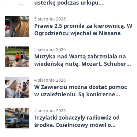
usterkę podczas urlopu.
Mieszkańcy podziękowali
5 sierpnia 2026
Prawie 2,5 promila za kierownicą. W
Ogrodzieńcu wjechał w Nissana
5 sierpnia 2026
Muzyka nad Wartą zabrzmiała na
wiedeńską nutę. Mozart, Schubert i
Strauss w programie
4 sierpnia 2026
W Zawierciu można dostać pomoc
w uzależnieniu. Są konkretne
adresy i dyżury
4 sierpnia 2026
Trzylatki zobaczyły radiowóz od
środka. Dzielnicowy mówił o
wakacjach