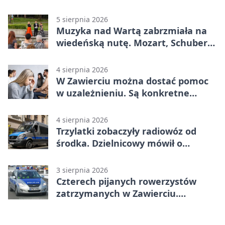
5 sierpnia 2026
Muzyka nad Wartą zabrzmiała na
wiedeńską nutę. Mozart, Schubert i
Strauss w programie
4 sierpnia 2026
W Zawierciu można dostać pomoc
w uzależnieniu. Są konkretne
adresy i dyżury
4 sierpnia 2026
Trzylatki zobaczyły radiowóz od
środka. Dzielnicowy mówił o
wakacjach
3 sierpnia 2026
Czterech pijanych rowerzystów
zatrzymanych w Zawierciu.
Rekordzista miał prawie 2,5 promila