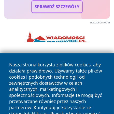
SPRAWDŹ SZCZEGÓŁY
autopromocja
Nasza strona korzysta z plików cookies, aby
działała prawidłowo. Używamy także plików
cookies i podobnych technologii od
zewnętrznych dostawców w celach
Copyright © 2026 zawiercieonline.pl Wszystkie prawa
analitycznych, marketingowych i
zastrzeżone.
społecznościowych. Informacje te mogą być
przetwarzane również przez naszych
partnerów. Kontynuując korzystanie ze
Polityka
Polityka
News
Autorzy
strony lub klikając „Przechodzę do serwisu",
Prywatności
Cookies