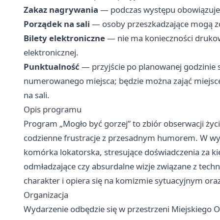
Zakaz nagrywania
— podczas występu obowiązuje z
Porządek na sali
— osoby przeszkadzające mogą zo
Bilety elektroniczne
— nie ma konieczności drukow
elektronicznej.
Punktualność
— przyjście po planowanej godzinie s
numerowanego miejsca; będzie można zająć miejsce
na sali.
Opis programu
Program „Mogło być gorzej” to zbiór obserwacji życ
codzienne frustracje z przesadnym humorem. W wyst
komórka lokatorska, stresujące doświadczenia za k
odmładzające czy absurdalne wizje związane z techn
charakter i opiera się na komizmie sytuacyjnym ora
Organizacja
Wydarzenie odbędzie się w przestrzeni Miejskiego Oś