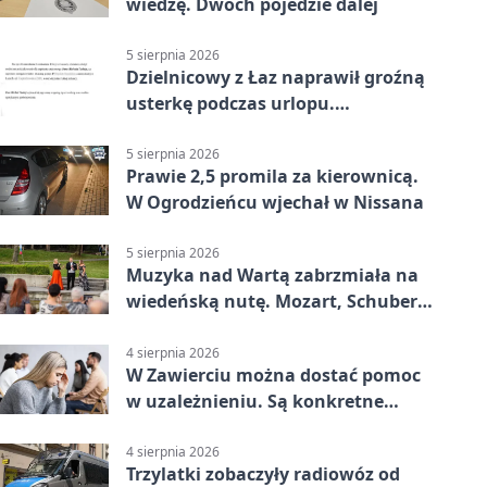
wiedzę. Dwóch pojedzie dalej
5 sierpnia 2026
Dzielnicowy z Łaz naprawił groźną
usterkę podczas urlopu.
Mieszkańcy podziękowali
5 sierpnia 2026
Prawie 2,5 promila za kierownicą.
W Ogrodzieńcu wjechał w Nissana
5 sierpnia 2026
Muzyka nad Wartą zabrzmiała na
wiedeńską nutę. Mozart, Schubert i
Strauss w programie
4 sierpnia 2026
W Zawierciu można dostać pomoc
w uzależnieniu. Są konkretne
adresy i dyżury
4 sierpnia 2026
Trzylatki zobaczyły radiowóz od