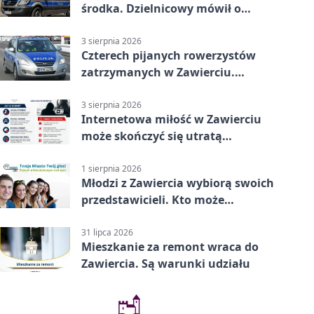
środka. Dzielnicowy mówił o
wakacjach
3 sierpnia 2026
Czterech pijanych rowerzystów
zatrzymanych w Zawierciu.
Rekordzista miał prawie 2,5
promila
3 sierpnia 2026
Internetowa miłość w Zawierciu
może skończyć się utratą
oszczędności
1 sierpnia 2026
Młodzi z Zawiercia wybiorą swoich
przedstawicieli. Kto może
kandydować?
31 lipca 2026
Mieszkanie za remont wraca do
Zawiercia. Są warunki udziału