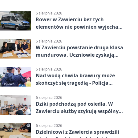
6 sierpnia 2026
Rower w Zawierciu bez tych
elementów nie powinien wyjechać
na drogę
6 sierpnia 2026
W Zawierciu powstanie druga klasa
mundurowa. Uczniowie zyskają
przewagę
6 sierpnia 2026
Nad wodą chwila brawury może
skończyć się tragedią - Policja
przypomina zasady
6 sierpnia 2026
Dziki podchodzą pod osiedla. W
Zawierciu służby szykują wspólny
plan
6 sierpnia 2026
Dzielnicowi z Zawiercia sprawdzili