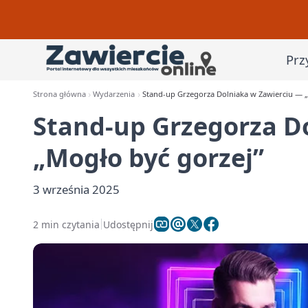
Prz
Strona główna
Wydarzenia
Stand-up Grzegorza Dolniaka w Zawierciu — „
Stand-up Grzegorza D
„Mogło być gorzej”
3 września 2025
2 min czytania
Udostępnij