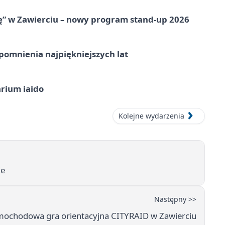
ię” w Zawierciu – nowy program stand-up 2026
omnienia najpiękniejszych lat
arium iaido
Kolejne wydarzenia
ie
Następny >>
ochodowa gra orientacyjna CITYRAID w Zawierciu