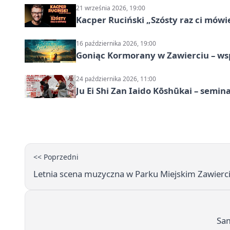
21 września 2026, 19:00
Kacper Ruciński „Szósty raz ci mów
16 października 2026, 19:00
Goniąc Kormorany w Zawierciu – wsp
24 października 2026, 11:00
Ju Ei Shi Zan Iaido Kōshūkai – semin
<< Poprzedni
Letnia scena muzyczna w Parku Miejskim Zawierc
Sam