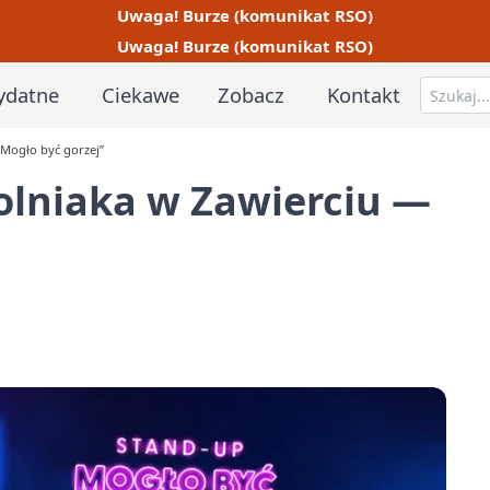
Uwaga! Burze (komunikat RSO)
Uwaga! Burze (komunikat RSO)
ydatne
Ciekawe
Zobacz
Kontakt
Mogło być gorzej”
olniaka w Zawierciu —