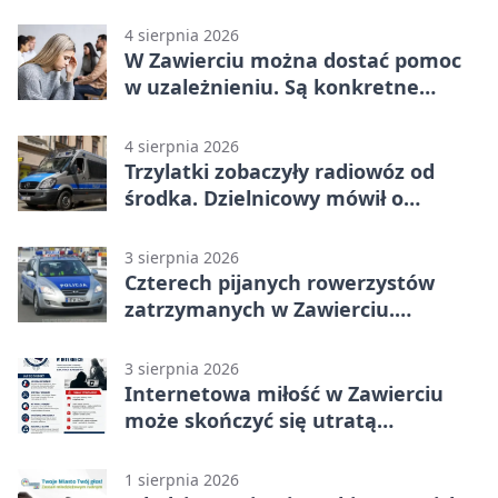
Strauss w programie
4 sierpnia 2026
W Zawierciu można dostać pomoc
w uzależnieniu. Są konkretne
adresy i dyżury
4 sierpnia 2026
Trzylatki zobaczyły radiowóz od
środka. Dzielnicowy mówił o
wakacjach
3 sierpnia 2026
Czterech pijanych rowerzystów
zatrzymanych w Zawierciu.
Rekordzista miał prawie 2,5 promila
3 sierpnia 2026
Internetowa miłość w Zawierciu
może skończyć się utratą
oszczędności
1 sierpnia 2026