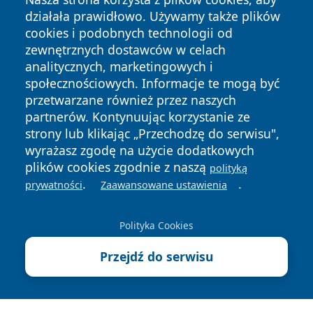
działała prawidłowo. Używamy także plików
cookies i podobnych technologii od
zewnętrznych dostawców w celach
analitycznych, marketingowych i
społecznościowych. Informacje te mogą być
Copyright © 2026 zawiercieonline.pl Wszystkie prawa
przetwarzane również przez naszych
zastrzeżone.
partnerów. Kontynuując korzystanie ze
strony lub klikając „Przechodzę do serwisu",
wyrażasz zgodę na użycie dodatkowych
Polityka
Polityka
News
Autorzy
plików cookies zgodnie z naszą
polityką
Prywatności
Cookies
.
.
prywatności
Zaawansowane ustawienia
Polityka Cookies
Przejdź do serwisu