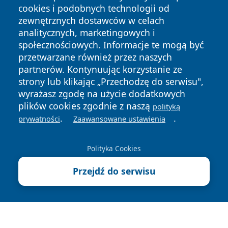
cookies i podobnych technologii od
zewnętrznych dostawców w celach
analitycznych, marketingowych i
społecznościowych. Informacje te mogą być
przetwarzane również przez naszych
Copyright © 2026 zawiercieonline.pl Wszystkie prawa
partnerów. Kontynuując korzystanie ze
zastrzeżone.
strony lub klikając „Przechodzę do serwisu",
wyrażasz zgodę na użycie dodatkowych
plików cookies zgodnie z naszą
polityką
Polityka
Polityka
.
.
News
Autorzy
prywatności
Zaawansowane ustawienia
Prywatności
Cookies
Polityka Cookies
Przejdź do serwisu