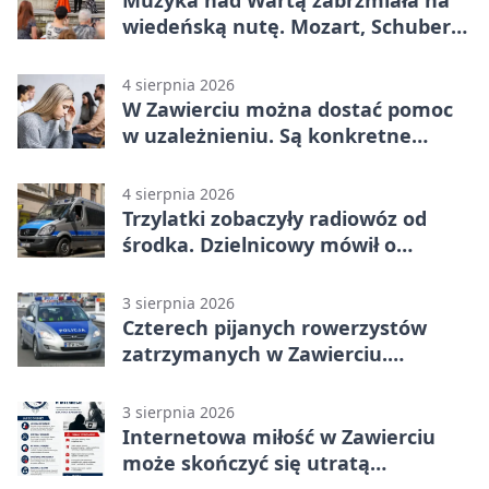
wiedeńską nutę. Mozart, Schubert i
Strauss w programie
4 sierpnia 2026
W Zawierciu można dostać pomoc
w uzależnieniu. Są konkretne
adresy i dyżury
4 sierpnia 2026
Trzylatki zobaczyły radiowóz od
środka. Dzielnicowy mówił o
wakacjach
3 sierpnia 2026
Czterech pijanych rowerzystów
zatrzymanych w Zawierciu.
Rekordzista miał prawie 2,5 promila
3 sierpnia 2026
Internetowa miłość w Zawierciu
może skończyć się utratą
oszczędności