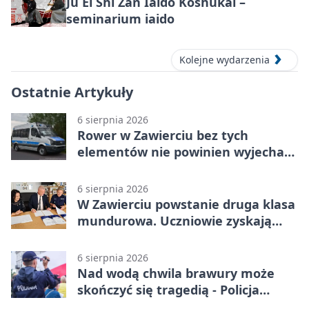
Ju Ei Shi Zan Iaido Kōshūkai –
seminarium iaido
Kolejne wydarzenia
Ostatnie Artykuły
6 sierpnia 2026
Rower w Zawierciu bez tych
elementów nie powinien wyjechać
na drogę
6 sierpnia 2026
W Zawierciu powstanie druga klasa
mundurowa. Uczniowie zyskają
przewagę
6 sierpnia 2026
Nad wodą chwila brawury może
skończyć się tragedią - Policja
przypomina zasady