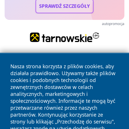
SPRAWDŹ SZCZEGÓŁY
autopromocja
Nasza strona korzysta z plików cookies, aby
działała prawidłowo. Używamy także plików
cookies i podobnych technologii od
zewnętrznych dostawców w celach
Copyright © 2026 zawiercieonline.pl Wszystkie prawa
analitycznych, marketingowych i
zastrzeżone.
społecznościowych. Informacje te mogą być
przetwarzane również przez naszych
partnerów. Kontynuując korzystanie ze
Polityka
Polityka
News
Autorzy
strony lub klikając „Przechodzę do serwisu",
Prywatności
Cookies
wyrażasz zgodę na użycie dodatkowych