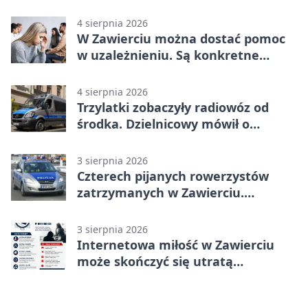
Strauss w programie
4 sierpnia 2026
W Zawierciu można dostać pomoc
w uzależnieniu. Są konkretne
adresy i dyżury
4 sierpnia 2026
Trzylatki zobaczyły radiowóz od
środka. Dzielnicowy mówił o
wakacjach
3 sierpnia 2026
Czterech pijanych rowerzystów
zatrzymanych w Zawierciu.
Rekordzista miał prawie 2,5 promila
3 sierpnia 2026
Internetowa miłość w Zawierciu
może skończyć się utratą
oszczędności