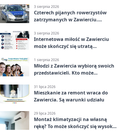
3 sierpnia 2026
Czterech pijanych rowerzystów
zatrzymanych w Zawierciu.
Rekordzista miał prawie 2,5
promila
3 sierpnia 2026
Internetowa miłość w Zawierciu
może skończyć się utratą
oszczędności
1 sierpnia 2026
Młodzi z Zawiercia wybiorą swoich
przedstawicieli. Kto może
kandydować?
31 lipca 2026
Mieszkanie za remont wraca do
Zawiercia. Są warunki udziału
29 lipca 2026
Montaż klimatyzacji na własną
rękę? To może skończyć się wysoką