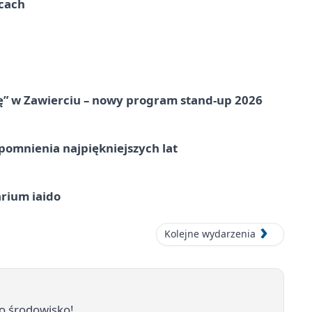
ycach
ię” w Zawierciu – nowy program stand-up 2026
omnienia najpiękniejszych lat
arium iaido
Kolejne wydarzenia
 o środowisko!