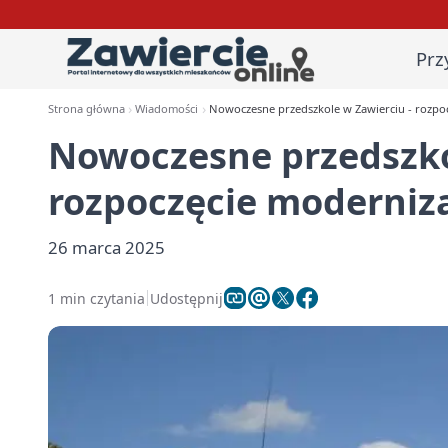
Prz
Strona główna
Wiadomości
Nowoczesne przedszkole w Zawierciu - rozpocz
Nowoczesne przedszko
rozpoczęcie modernizac
26 marca 2025
1 min czytania
Udostępnij