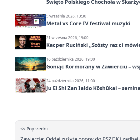
Święto Polskiego Chochoła w Skarż
5 września 2026, 13:30
Metal vs Core IV festiwal muzyki
21 września 2026, 19:00
Kacper Ruciński „Szósty raz ci mów
16 października 2026, 19:00
Goniąc Kormorany w Zawierciu – wsp
24 października 2026, 11:00
Ju Ei Shi Zan Iaido Kōshūkai – semin
<< Poprzedni
Zawiercie: Oddaj zużyte opony do PSZOK i zadbaj