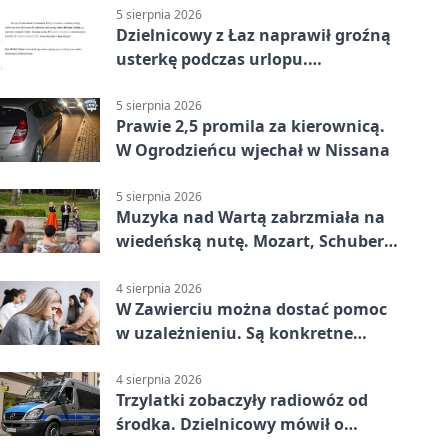
5 sierpnia 2026
Dzielnicowy z Łaz naprawił groźną
usterkę podczas urlopu.
Mieszkańcy podziękowali
5 sierpnia 2026
Prawie 2,5 promila za kierownicą.
W Ogrodzieńcu wjechał w Nissana
5 sierpnia 2026
Muzyka nad Wartą zabrzmiała na
wiedeńską nutę. Mozart, Schubert i
Strauss w programie
4 sierpnia 2026
W Zawierciu można dostać pomoc
w uzależnieniu. Są konkretne
adresy i dyżury
4 sierpnia 2026
Trzylatki zobaczyły radiowóz od
środka. Dzielnicowy mówił o
wakacjach