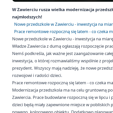
W Zawierciu rusza wielka modernizacja przedszko
najmłodszych!
Nowe przedszkole w Zawierciu - inwestycja na miar
Prace remontowe rozpoczną się latem - co czeka m
Nowe przedszkole w Zawierciu - inwestycja na miarę
Władze Zawiercia z dumą ogłaszają rozpoczęcie pra
Nemś podkreśla, jak ważne jest zaangażowanie całej
inwestycja, o której rozmawialiśmy wspólnie z proj
prezydent. Wszyscy mają nadzieję, że nowe przedszk
rozwojowi i radości dzieci.
Prace remontowe rozpoczną się latem - co czeka m
Modernizacja przedszkola ma na celu gruntowną 
Zawiercia. Prace budowlane rozpoczną się w lipcu i
dzieci będą miały zapewnione miejsce w pobliskich
nowego, kolorowego obiektu. Dodatkowo planowane 