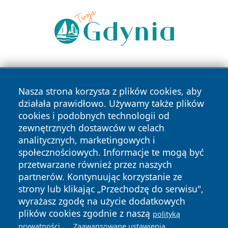
Nasza strona korzysta z plików cookies, aby
działała prawidłowo. Używamy także plików
cookies i podobnych technologii od
zewnętrznych dostawców w celach
Copyright © 2026 zawiercieonline.pl Wszystkie prawa
analitycznych, marketingowych i
zastrzeżone.
społecznościowych. Informacje te mogą być
przetwarzane również przez naszych
partnerów. Kontynuując korzystanie ze
Polityka
Polityka
News
Autorzy
strony lub klikając „Przechodzę do serwisu",
Prywatności
Cookies
wyrażasz zgodę na użycie dodatkowych
plików cookies zgodnie z naszą
polityką
.
.
prywatności
Zaawansowane ustawienia