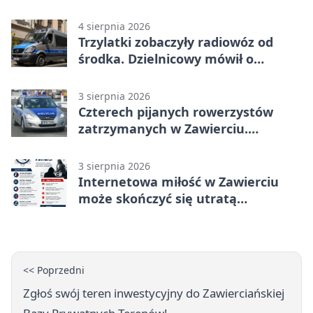
adresy i dyżury
4 sierpnia 2026
Trzylatki zobaczyły radiowóz od
środka. Dzielnicowy mówił o
wakacjach
3 sierpnia 2026
Czterech pijanych rowerzystów
zatrzymanych w Zawierciu.
Rekordzista miał prawie 2,5 promila
3 sierpnia 2026
Internetowa miłość w Zawierciu
może skończyć się utratą
oszczędności
<< Poprzedni
Zgłoś swój teren inwestycyjny do Zawierciańskiej