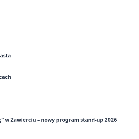
iasta
ycach
ię” w Zawierciu – nowy program stand-up 2026