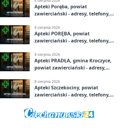
8 sierpnia 2026
Apteki Poręba, powiat
zawierciański - adresy, telefony,
godziny otwarcia
8 sierpnia 2026
Apteki PORĘBA, powiat
zawierciański - adresy, telefony,
godziny otwarcia
8 sierpnia 2026
Apteki PRADŁA, gmina Kroczyce,
powiat zawierciański - adresy,
telefony, godziny otwarcia
8 sierpnia 2026
Apteki Szczekociny, powiat
zawierciański - adresy, telefony,
godziny otwarcia