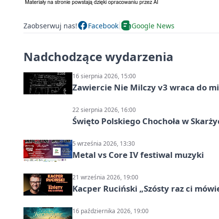
Zaobserwuj nas!
Facebook
Google News
Nadchodzące wydarzenia
16 sierpnia 2026, 15:00
Zawiercie Nie Milczy v3 wraca do m
22 sierpnia 2026, 16:00
Święto Polskiego Chochoła w Skarż
5 września 2026, 13:30
Metal vs Core IV festiwal muzyki
21 września 2026, 19:00
Kacper Ruciński „Szósty raz ci mów
16 października 2026, 19:00