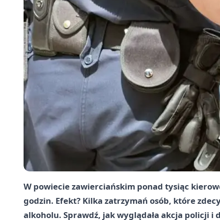
W powiecie zawierciańskim ponad tysiąc kierow
godzin. Efekt? Kilka zatrzymań osób, które zd
alkoholu. Sprawdź, jak wyglądała akcja policji i