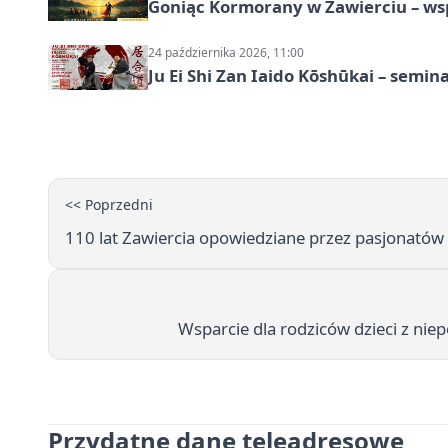
Goniąc Kormorany w Zawierciu – wsp
24 października 2026, 11:00
Ju Ei Shi Zan Iaido Kōshūkai – semin
<< Poprzedni
110 lat Zawiercia opowiedziane przez pasjonatów 
Wsparcie dla rodziców dzieci z ni
Przydatne dane teleadresowe