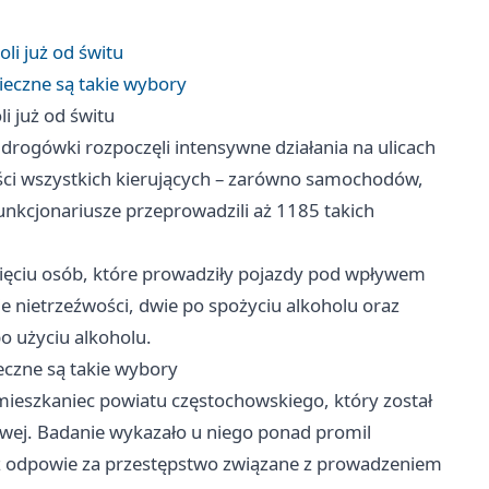
li już od świtu
ieczne są takie wybory
i już od świtu
j drogówki rozpoczęli intensywne działania na ulicach
ści wszystkich kierujących – zarówno samochodów,
funkcjonariusze przeprowadzili aż 1185 takich
pięciu osób, które prowadziły pojazdy pod wpływem
ie nietrzeźwości, dwie po spożyciu alkoholu oraz
o użyciu alkoholu.
eczne są takie wybory
mieszkaniec powiatu częstochowskiego, który został
wej. Badanie wykazało u niego ponad promil
raz odpowie za przestępstwo związane z prowadzeniem