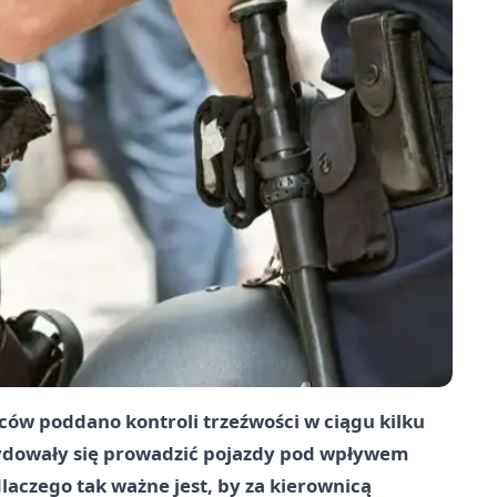
ców poddano kontroli trzeźwości w ciągu kilku
ecydowały się prowadzić pojazdy pod wpływem
 dlaczego tak ważne jest, by za kierownicą