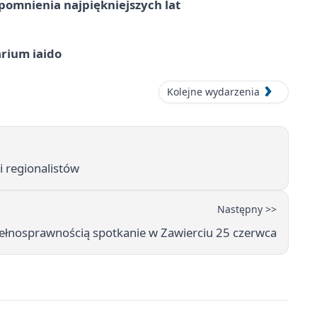
omnienia najpiękniejszych lat
arium iaido
Kolejne wydarzenia
i regionalistów
Następny >>
epełnosprawnością spotkanie w Zawierciu 25 czerwca