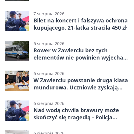
alkoholu
7 sierpnia 2026
Bilet na koncert i fałszywa ochrona
kupującego. 21-latka straciła 450 zł
6 sierpnia 2026
Rower w Zawierciu bez tych
elementów nie powinien wyjechać
na drogę
6 sierpnia 2026
W Zawierciu powstanie druga klasa
mundurowa. Uczniowie zyskają
przewagę
6 sierpnia 2026
Nad wodą chwila brawury może
skończyć się tragedią - Policja
przypomina zasady
6 sierpnia 2026