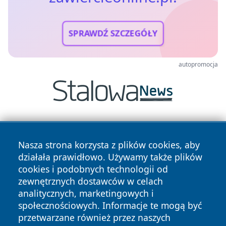
SPRAWDŹ SZCZEGÓŁY
autopromocja
Nasza strona korzysta z plików cookies, aby
działała prawidłowo. Używamy także plików
cookies i podobnych technologii od
zewnętrznych dostawców w celach
Copyright © 2026 zawiercieonline.pl Wszystkie prawa
analitycznych, marketingowych i
zastrzeżone.
społecznościowych. Informacje te mogą być
przetwarzane również przez naszych