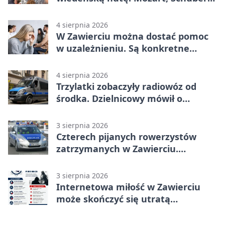
Strauss w programie
4 sierpnia 2026
W Zawierciu można dostać pomoc
w uzależnieniu. Są konkretne
adresy i dyżury
4 sierpnia 2026
Trzylatki zobaczyły radiowóz od
środka. Dzielnicowy mówił o
wakacjach
3 sierpnia 2026
Czterech pijanych rowerzystów
zatrzymanych w Zawierciu.
Rekordzista miał prawie 2,5 promila
3 sierpnia 2026
Internetowa miłość w Zawierciu
może skończyć się utratą
oszczędności