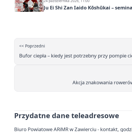
24 października 2026, 11:00
Ju Ei Shi Zan Iaido Kōshūkai – semin
<< Poprzedni
Bufor ciepła – kiedy jest potrzebny przy pompie cie
Akcja znakowania rowerów
Przydatne dane teleadresowe
Biuro Powiatowe ARiMR w Zawierciu - kontakt, godzi