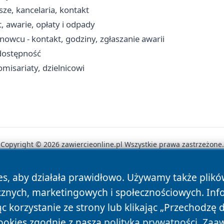
ze, kancelaria, kontakt
 awarie, opłaty i odpady
wcu - kontakt, godziny, zgłaszanie awarii
 dostępność
misariaty, dzielnicowi
Copyright © 2026 zawiercieonline.pl Wszystkie prawa zastrzeżone.
es, aby działała prawidłowo. Używamy także plik
News
Autorzy
Polityka Prywatności
Polityka Cookie
cznych, marketingowych i społecznościowych. Inf
 korzystanie ze strony lub klikając „Przechodzę 
ookies zgodnie z naszą
polityką prywatności
.
Zaaw