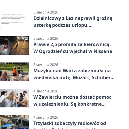
5 sierpnia 2026
Dzielnicowy z Łaz naprawił groźną
usterkę podczas urlopu.
Mieszkańcy podziękowali
5 sierpnia 2026
Prawie 2,5 promila za kierownicą.
W Ogrodzieńcu wjechał w Nissana
5 sierpnia 2026
Muzyka nad Wartą zabrzmiała na
wiedeńską nutę. Mozart, Schubert i
Strauss w programie
4 sierpnia 2026
W Zawierciu można dostać pomoc
w uzależnieniu. Są konkretne
adresy i dyżury
4 sierpnia 2026
Trzylatki zobaczyły radiowóz od