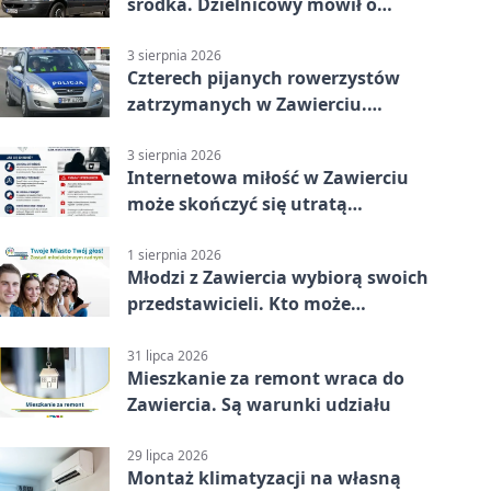
środka. Dzielnicowy mówił o
wakacjach
3 sierpnia 2026
Czterech pijanych rowerzystów
zatrzymanych w Zawierciu.
Rekordzista miał prawie 2,5
promila
3 sierpnia 2026
Internetowa miłość w Zawierciu
może skończyć się utratą
oszczędności
1 sierpnia 2026
Młodzi z Zawiercia wybiorą swoich
przedstawicieli. Kto może
kandydować?
31 lipca 2026
Mieszkanie za remont wraca do
Zawiercia. Są warunki udziału
29 lipca 2026
Montaż klimatyzacji na własną