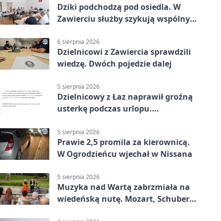
Dziki podchodzą pod osiedla. W
Zawierciu służby szykują wspólny
plan
6 sierpnia 2026
Dzielnicowi z Zawiercia sprawdzili
wiedzę. Dwóch pojedzie dalej
5 sierpnia 2026
Dzielnicowy z Łaz naprawił groźną
usterkę podczas urlopu.
Mieszkańcy podziękowali
5 sierpnia 2026
Prawie 2,5 promila za kierownicą.
W Ogrodzieńcu wjechał w Nissana
5 sierpnia 2026
Muzyka nad Wartą zabrzmiała na
wiedeńską nutę. Mozart, Schubert i
Strauss w programie