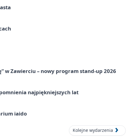
iasta
ycach
ię” w Zawierciu – nowy program stand-up 2026
omnienia najpiękniejszych lat
arium iaido
Kolejne wydarzenia