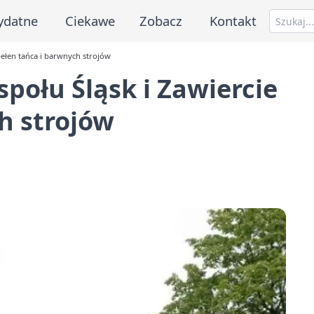
ydatne
Ciekawe
Zobacz
Kontakt
pełen tańca i barwnych strojów
połu Śląsk i Zawiercie
h strojów