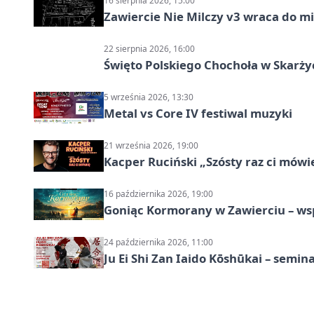
16 sierpnia 2026, 15:00
Zawiercie Nie Milczy v3 wraca do m
22 sierpnia 2026, 16:00
Święto Polskiego Chochoła w Skarż
5 września 2026, 13:30
Metal vs Core IV festiwal muzyki
21 września 2026, 19:00
Kacper Ruciński „Szósty raz ci mów
16 października 2026, 19:00
Goniąc Kormorany w Zawierciu – wsp
24 października 2026, 11:00
Ju Ei Shi Zan Iaido Kōshūkai – semin