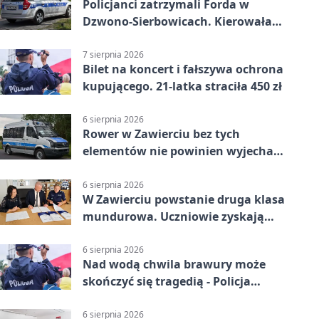
Policjanci zatrzymali Forda w
Dzwono-Sierbowicach. Kierowała
po alkoholu
7 sierpnia 2026
Bilet na koncert i fałszywa ochrona
kupującego. 21-latka straciła 450 zł
6 sierpnia 2026
Rower w Zawierciu bez tych
elementów nie powinien wyjechać
na drogę
6 sierpnia 2026
W Zawierciu powstanie druga klasa
mundurowa. Uczniowie zyskają
przewagę
6 sierpnia 2026
Nad wodą chwila brawury może
skończyć się tragedią - Policja
przypomina zasady
6 sierpnia 2026