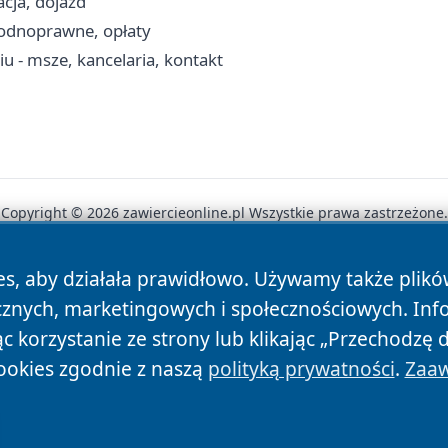
acja, dojazd
wodnoprawne, opłaty
u - msze, kancelaria, kontakt
Copyright © 2026 zawiercieonline.pl Wszystkie prawa zastrzeżone.
es, aby działała prawidłowo. Używamy także plik
News
Autorzy
Polityka Prywatności
Polityka Cookie
cznych, marketingowych i społecznościowych. Inf
 korzystanie ze strony lub klikając „Przechodzę 
ookies zgodnie z naszą
polityką prywatności
.
Zaaw