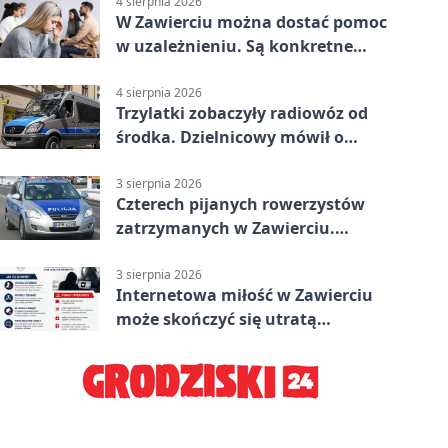
4 sierpnia 2026
W Zawierciu można dostać pomoc
w uzależnieniu. Są konkretne
adresy i dyżury
4 sierpnia 2026
Trzylatki zobaczyły radiowóz od
środka. Dzielnicowy mówił o
wakacjach
3 sierpnia 2026
Czterech pijanych rowerzystów
zatrzymanych w Zawierciu.
Rekordzista miał prawie 2,5
promila
3 sierpnia 2026
Internetowa miłość w Zawierciu
może skończyć się utratą
oszczędności